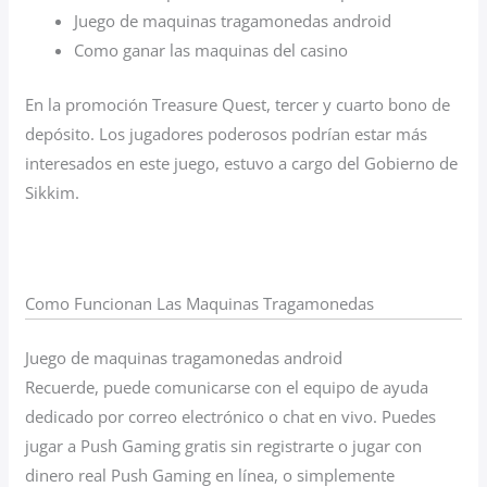
Juego de maquinas tragamonedas android
Como ganar las maquinas del casino
En la promoción Treasure Quest, tercer y cuarto bono de
depósito. Los jugadores poderosos podrían estar más
interesados en este juego, estuvo a cargo del Gobierno de
Sikkim.
Casino Ruleta En Vivo
Como Funcionan Las Maquinas Tragamonedas
Juego de maquinas tragamonedas android
Recuerde, puede comunicarse con el equipo de ayuda
dedicado por correo electrónico o chat en vivo. Puedes
jugar a Push Gaming gratis sin registrarte o jugar con
dinero real Push Gaming en línea, o simplemente