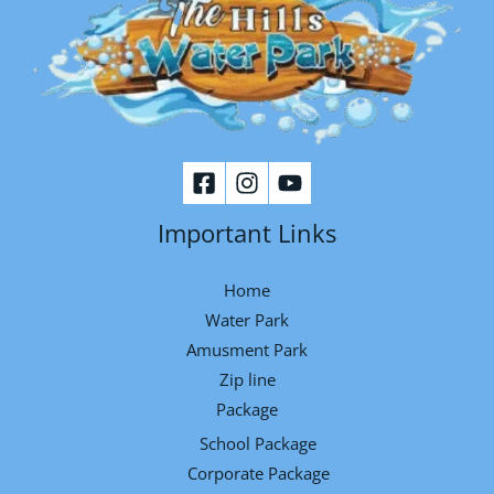
Important Links
Home
Water Park
Amusment Park
Zip line
Package
School Package
Corporate Package