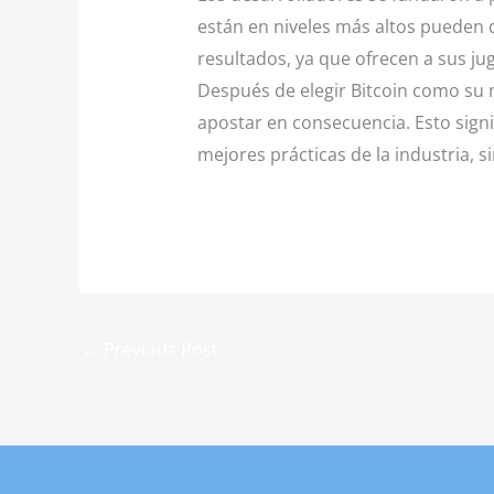
están en niveles más altos pueden 
resultados, ya que ofrecen a sus ju
Después de elegir Bitcoin como su 
apostar en consecuencia. Esto signi
mejores prácticas de la industria, s
←
Previous Post