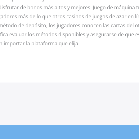
disfrutar de bonos más altos y mejores. Juego de máquina t
gadores más de lo que otros casinos de juegos de azar en lí
método de depósito, los jugadores conocen las cartas del 
fica evaluar los métodos disponibles y asegurarse de que e
in importar la plataforma que elija.