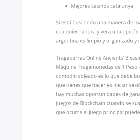
Mejores casinos catalunya
Si está buscando una manera de ma
cualquier ranura y verá una opción
argentina es limpio y organizado y
Tragaperras Online Ancients’ Blessi
Máquina Tragamonedas de 1 Peso – B
comodín soleado es lo que debe bu
que tienes que hacer es iniciar sesi
hay muchas oportunidades de gana
juegos de Blockchain cuando se sus
que ocurre el juego principal puede 
Jugar Sugar Pop Gratis