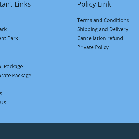
tant Links
Policy Link
Terms and Conditions
ark
Shipping and Delivery
nt Park
Cancellation refund
Private Policy
l Package
rate Package
s
 Us