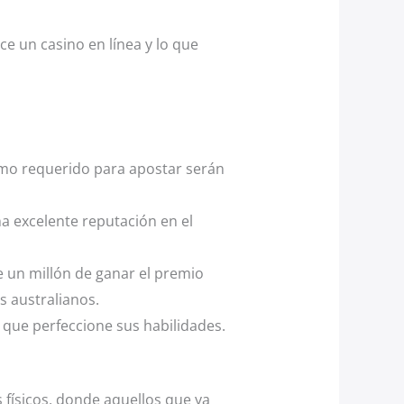
e un casino en línea y lo que
nimo requerido para apostar serán
a excelente reputación en el
e un millón de ganar el premio
s australianos.
 que perfeccione sus habilidades.
s físicos, donde aquellos que ya