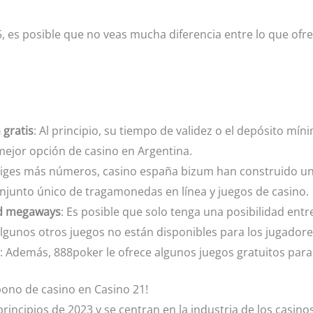
 es posible que no veas mucha diferencia entre lo que ofrec
 gratis
: Al principio, su tiempo de validez o el depósito mí
 mejor opción de casino en Argentina.
 eliges más números, casino españa bizum han construido un
junto único de tragamonedas en línea y juegos de casino.
ld megaways
: Es posible que solo tenga una posibilidad entr
algunos otros juegos no están disponibles para los jugadore
: Además, 888poker le ofrece algunos juegos gratuitos para
 bono de casino en Casino 21!
rincipios de 2023 y se centran en la industria de los casino