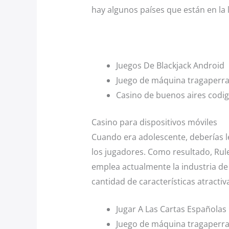
hay algunos países que están en la l
Como Paga La Ruleta
Juegos De Blackjack Android
Juego de máquina tragaperra
Casino de buenos aires codi
Casino para dispositivos móviles
Cuando era adolescente, deberías le
los jugadores. Como resultado, Rule
emplea actualmente la industria de
cantidad de características atract
Jugar A Las Cartas Españolas
Juego de máquina tragaperra