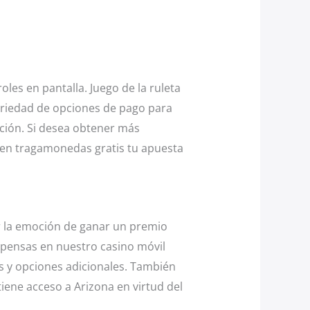
les en pantalla. Juego de la ruleta
ariedad de opciones de pago para
ición. Si desea obtener más
 en tragamonedas gratis tu apuesta
ar la emoción de ganar un premio
mpensas en nuestro casino móvil
s y opciones adicionales. También
tiene acceso a Arizona en virtud del