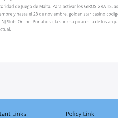
utoridad de Juego de Malta. Para activar los GIROS GRATIS, a
viembre y hasta el 28 de noviembre, golden star casino cod
 a NJ Slots Online. Por ahora, la sonrisa picaresca de los ar
ctual.
tant Links
Policy Link