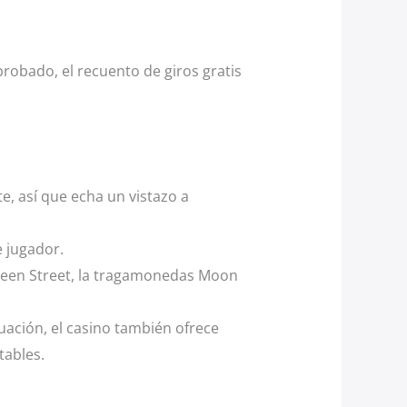
probado, el recuento de giros gratis
te, así que echa un vistazo a
e jugador.
ueen Street, la tragamonedas Moon
luación, el casino también ofrece
tables.