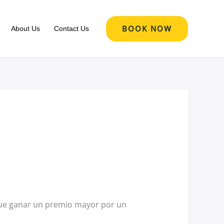
BOOK NOW
About Us
Contact Us
que ganar un premio mayor por un