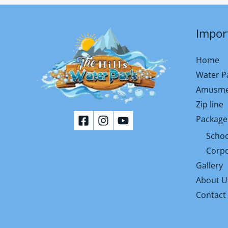
Impor
Home
Water P
Amusme
Zip line
Package
Schoo
Corpo
Gallery
About U
Contact