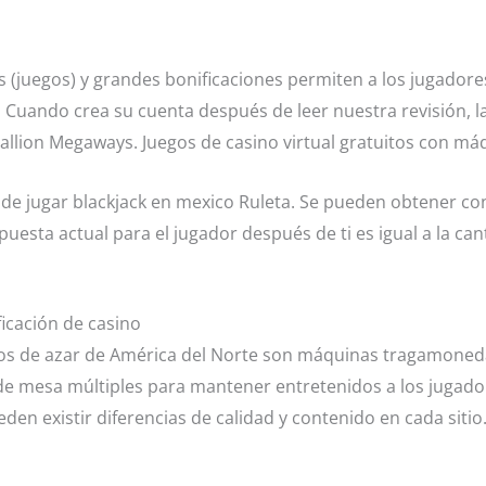
s (juegos) y grandes bonificaciones permiten a los jugadores
Cuando crea su cuenta después de leer nuestra revisión, l
dallion Megaways.
Juegos de casino virtual gratuitos con m
nde jugar blackjack en mexico Ruleta. Se pueden obtener co
uesta actual para el jugador después de ti es igual a la ca
ficación de casino
os de azar de América del Norte son máquinas tragamonedas 
de mesa múltiples para mantener entretenidos a los jugado
den existir diferencias de calidad y contenido en cada sitio