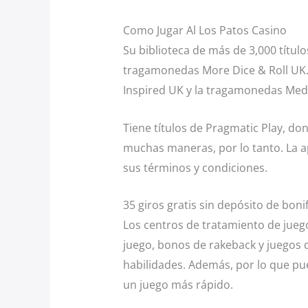
Como Jugar Al Los Patos Casino
Su biblioteca de más de 3,000 título
tragamonedas More Dice & Roll UK. 
Inspired UK y la tragamonedas Me
Tiene títulos de Pragmatic Play, do
muchas maneras, por lo tanto. La ap
sus términos y condiciones.
35 giros gratis sin depósito de boni
Los centros de tratamiento de jueg
juego, bonos de rakeback y juegos 
habilidades. Además, por lo que pue
un juego más rápido.