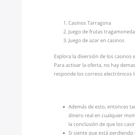
Juego De Dados Casino
Casinos Tarragona
Juego de frutas tragamonedas
Juego de azar en casinos
Explora la diversión de los casinos 
Para activar la oferta, no hay demas
responde los correos electrónicos 
Real Casino De Madrid Vestimenta
Además de esto, entonces ta
dinero real en cualquier mom
la conclusión de que los casi
Si siente que está perdiendo e