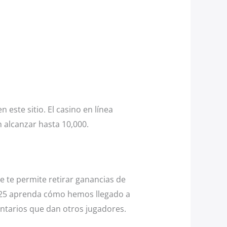
este sitio. El casino en línea
 alcanzar hasta 10,000.
te permite retirar ganancias de
2025 aprenda cómo hemos llegado a
mentarios que dan otros jugadores.