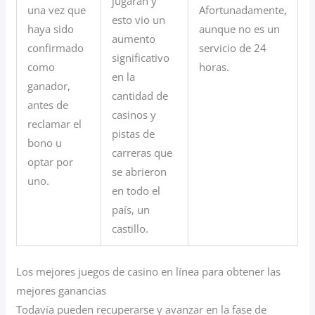
jugaran y
una vez que
Afortunadamente,
esto vio un
haya sido
aunque no es un
aumento
confirmado
servicio de 24
significativo
como
horas.
en la
ganador,
cantidad de
antes de
casinos y
reclamar el
pistas de
bono u
carreras que
optar por
se abrieron
uno.
en todo el
país, un
castillo.
Los mejores juegos de casino en línea para obtener las
mejores ganancias
Todavía pueden recuperarse y avanzar en la fase de