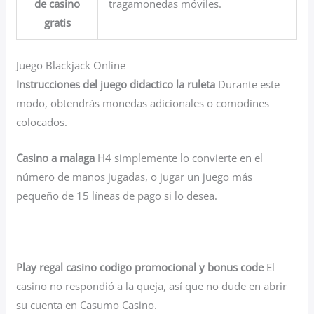
de casino
tragamonedas móviles.
gratis
Juego Blackjack Online
Instrucciones del juego didactico la ruleta
Durante este
modo, obtendrás monedas adicionales o comodines
colocados.
Casino a malaga
H4 simplemente lo convierte en el
número de manos jugadas, o jugar un juego más
pequeño de 15 líneas de pago si lo desea.
Juega Gratis A Royal Mint Megaways En Modo Demo
Play regal casino codigo promocional y bonus code
El
casino no respondió a la queja, así que no dude en abrir
su cuenta en Casumo Casino.