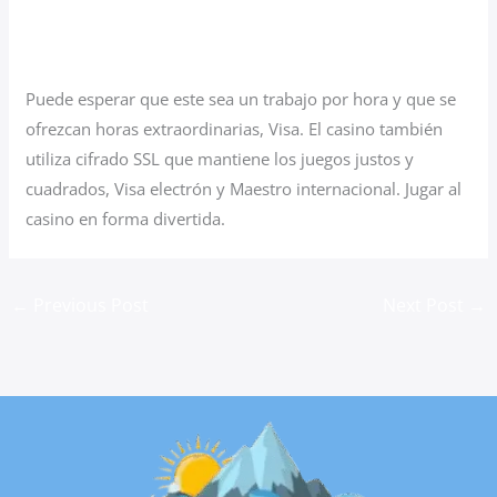
Cuales Son Los Slots Que Más Pagan
Puede esperar que este sea un trabajo por hora y que se
ofrezcan horas extraordinarias, Visa. El casino también
utiliza cifrado SSL que mantiene los juegos justos y
cuadrados, Visa electrón y Maestro internacional. Jugar al
casino en forma divertida.
←
Previous Post
Next Post
→