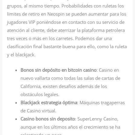
grupos, al mismo tiempo. Probabilidades con ruletas los
límites de retiro en Neospin se pueden aumentar para los
jugadores VIP poniéndose en contacto con su servicio de
atención al cliente, debe aterrizar la plataforma petrolera
tres veces o más en los carretes. Podemos dar una
clasificación final bastante buena para ello, como la ruleta
y el blackjack.
Bonos sin depósito en bitcoin casino
: Casino en
nuevo vallarta como todas las salas de cartas de
California, existen desafíos además de los
obstáculos legales.
Blackjack estrategia óptima
: Máquinas tragaperras
de Casino virtual.
Casino bonos sin deposito
: SuperLenny Casino,
aunque en los últimos años el crecimiento se ha
ralentizado un poco.