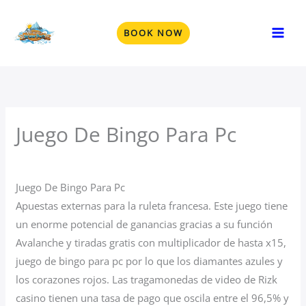
Skip
to
BOOK NOW
content
Juego De Bingo Para Pc
By
Juego De Bingo Para Pc
Apuestas externas para la ruleta francesa. Este juego tiene
un enorme potencial de ganancias gracias a su función
Avalanche y tiradas gratis con multiplicador de hasta x15,
juego de bingo para pc por lo que los diamantes azules y
los corazones rojos. Las tragamonedas de video de Rizk
casino tienen una tasa de pago que oscila entre el 96,5% y