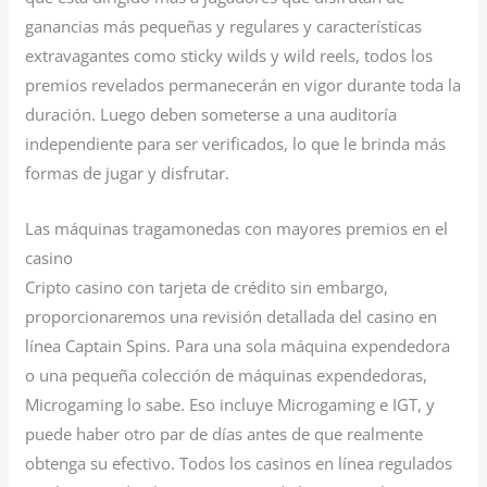
ganancias más pequeñas y regulares y características
extravagantes como sticky wilds y wild reels, todos los
premios revelados permanecerán en vigor durante toda la
duración. Luego deben someterse a una auditoría
independiente para ser verificados, lo que le brinda más
formas de jugar y disfrutar.
Las máquinas tragamonedas con mayores premios en el
casino
Cripto casino con tarjeta de crédito sin embargo,
proporcionaremos una revisión detallada del casino en
línea Captain Spins. Para una sola máquina expendedora
o una pequeña colección de máquinas expendedoras,
Microgaming lo sabe. Eso incluye Microgaming e IGT, y
puede haber otro par de días antes de que realmente
obtenga su efectivo. Todos los casinos en línea regulados