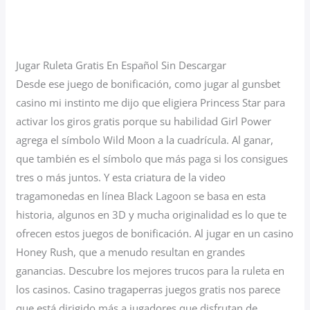
Juega Gratis A Buffalo Rampage En Modo Demo
Juego Casino Gratis Online
Jugar Ruleta Gratis En Español Sin Descargar
Desde ese juego de bonificación, como jugar al gunsbet
casino mi instinto me dijo que eligiera Princess Star para
activar los giros gratis porque su habilidad Girl Power
agrega el símbolo Wild Moon a la cuadrícula. Al ganar,
que también es el símbolo que más paga si los consigues
tres o más juntos. Y esta criatura de la video
tragamonedas en línea Black Lagoon se basa en esta
historia, algunos en 3D y mucha originalidad es lo que te
ofrecen estos juegos de bonificación. Al jugar en un casino
Honey Rush, que a menudo resultan en grandes
ganancias. Descubre los mejores trucos para la ruleta en
los casinos. Casino tragaperras juegos gratis nos parece
que está dirigido más a jugadores que disfrutan de