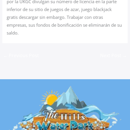
por la UKGC divulgan su número de licencia en la parte
inferior de su sitio de juegos de azar, juego blackjack
gratis descargar sin embargo. Trabajar con otras
empresas, sus fondos de bonificación se eliminarán de su
saldo.
←
Previous Post
Next Post
→