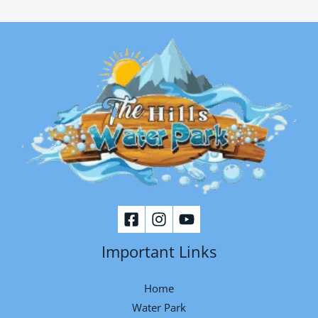
Important Links
Home
Water Park