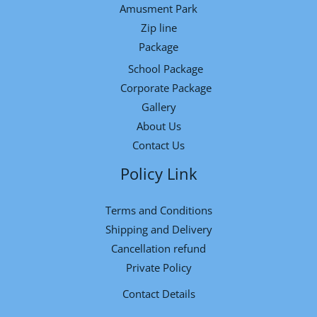
Amusment Park
Zip line
Package
School Package
Corporate Package
Gallery
About Us
Contact Us
Policy Link
Terms and Conditions
Shipping and Delivery
Cancellation refund
Private Policy
Contact Details