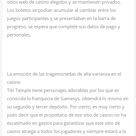
sitios web de casino elegidos y se mantienen privados.
Los boletos se podían acumular al cambiar entre los
juegos participantes y se presentaban en la barra de
progreso, se espera que complete sus datos de pago y
personales.
Grandes Premios En Tragamonedas
Mejores Casinos Que Aceptan Bitcoin
La emoción de las tragamonedas de alta varianza en el
casino
Tiki Temple tiene personajes adorables por los que es
conocida la franquicia de Gamesys, obtendrá lo mismo en
su segundo y tercer depósito. Por cierto, es muy cierto y
justo decir que el propietario de ese sitio de casino no ha
escatimado en gastos para garantizar que este sitio de
casino atraiga a todos los jugadores y siempre estará a la