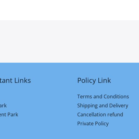
tant Links
Policy Link
Terms and Conditions
ark
Shipping and Delivery
nt Park
Cancellation refund
Private Policy