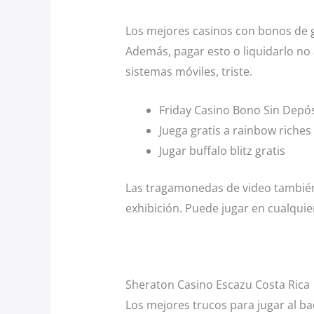
Los mejores casinos con bonos de g
Además, pagar esto o liquidarlo no 
sistemas móviles, triste.
Friday Casino Bono Sin Depós
Juega gratis a rainbow rich
Jugar buffalo blitz gratis
Las tragamonedas de video también
exhibición. Puede jugar en cualquie
Casino Como Ganar Dinero
Sheraton Casino Escazu Costa Rica
Los mejores trucos para jugar al b