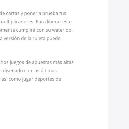
de cartas y poner a prueba tus
ultiplicadores. Para liberar este
tivamente cumplirá con su waterloo.
ta versión de la ruleta puede
chos juegos de apuestas más altas
en diseñado con las últimas
, así como jugar deportes de