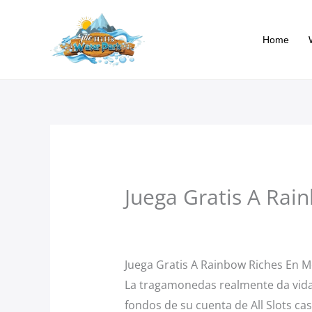
Skip
to
Home
content
Juega Gratis A Ra
By
Juega Gratis A Rainbow Riches En
La tragamonedas realmente da vida a
fondos de su cuenta de All Slots casi