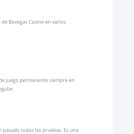
o de Bovegas Casino en varios
 de juego permanente siempre en
egular.
n pasado todas las pruebas. Es una