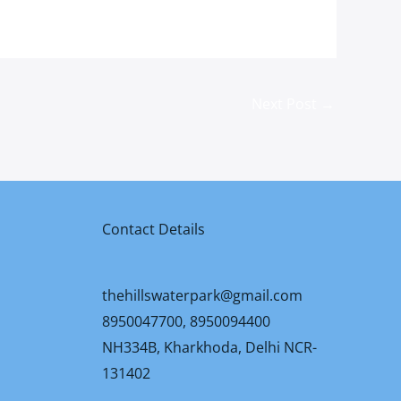
Next Post
→
Contact Details
thehillswaterpark@gmail.com
8950047700, 8950094400
NH334B, Kharkhoda, Delhi NCR-
131402