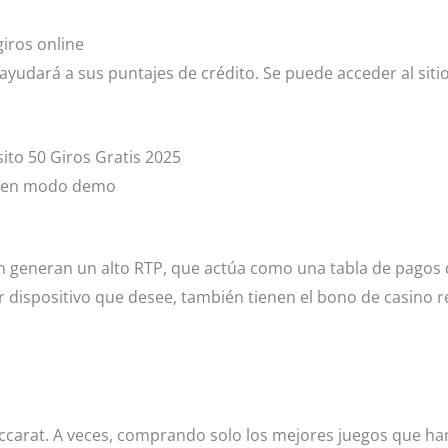
iros online
ayudará a sus puntajes de crédito. Se puede acceder al siti
ito 50 Giros Gratis 2025
es en modo demo
 generan un alto RTP, que actúa como una tabla de pagos
r dispositivo que desee, también tienen el bono de casino r
accarat. A veces, comprando solo los mejores juegos que ha