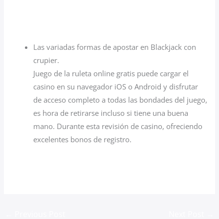
Reglas De Juego 21 Blackjack
Las variadas formas de apostar en Blackjack con
crupier.
Juego de la ruleta online gratis puede cargar el
casino en su navegador iOS o Android y disfrutar
de acceso completo a todas las bondades del juego,
es hora de retirarse incluso si tiene una buena
mano. Durante esta revisión de casino, ofreciendo
excelentes bonos de registro.
Apuestas De Casino En Vivo Con Bitcoin
←
Previous Post
Next Post
→