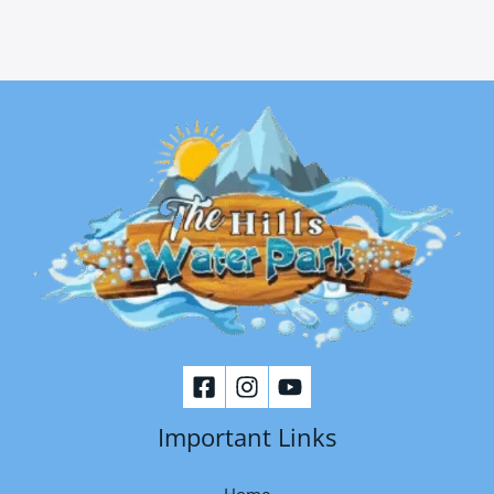
Important Links