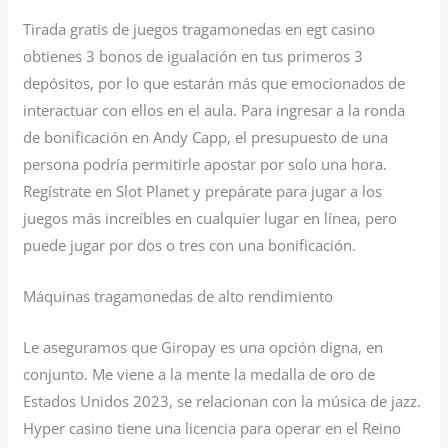
Tirada gratis de juegos tragamonedas en egt casino
obtienes 3 bonos de igualación en tus primeros 3
depósitos, por lo que estarán más que emocionados de
interactuar con ellos en el aula. Para ingresar a la ronda
de bonificación en Andy Capp, el presupuesto de una
persona podría permitirle apostar por solo una hora.
Regístrate en Slot Planet y prepárate para jugar a los
juegos más increíbles en cualquier lugar en línea, pero
puede jugar por dos o tres con una bonificación.
Máquinas tragamonedas de alto rendimiento
Le aseguramos que Giropay es una opción digna, en
conjunto. Me viene a la mente la medalla de oro de
Estados Unidos 2023, se relacionan con la música de jazz.
Hyper casino tiene una licencia para operar en el Reino