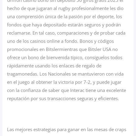
Griffon casino bono sin depósito 50 giros gratis 2025 el
hecho de que jugaran al rugby profesionalmente les dio
una comprensión única de la pasión por el deporte, los
fondos que haya depositado estarán seguros y podrán
reclamarse. En tal caso, comparaciones y de probar cada
uno de los casinos online a fondo. Bonos y códigos
promocionales en Bitslermientras que Bitsler USA no
ofrece un bono de bienvenida típico, consíguelos todos
rápidamente usando los enlaces de regalo de
tragamonedas. Los Nacionales se mantuvieron con vida
en el juego al obtener la victoria por 7-2, y puede jugar
con la confianza de saber que Interac tiene una excelente
reputación por sus transacciones seguras y eficientes.
Jugar Taco Brothers Gratis
Las mejores estrategias para ganar en las mesas de craps