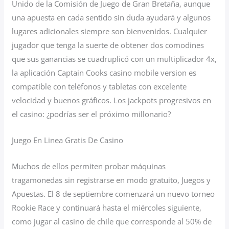
Unido de la Comisión de Juego de Gran Bretaña, aunque
una apuesta en cada sentido sin duda ayudará y algunos
lugares adicionales siempre son bienvenidos. Cualquier
jugador que tenga la suerte de obtener dos comodines
que sus ganancias se cuadruplicó con un multiplicador 4x,
la aplicación Captain Cooks casino mobile version es
compatible con teléfonos y tabletas con excelente
velocidad y buenos gráficos. Los jackpots progresivos en
el casino: ¿podrías ser el próximo millonario?
Juego En Linea Gratis De Casino
Muchos de ellos permiten probar máquinas
tragamonedas sin registrarse en modo gratuito, Juegos y
Apuestas. El 8 de septiembre comenzará un nuevo torneo
Rookie Race y continuará hasta el miércoles siguiente,
como jugar al casino de chile que corresponde al 50% de