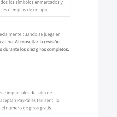
odos los símbolos enmarcados y
ples ejemplos de un tipo.
pecialmente cuando se juega en
 casino.
Al consultar la revisión
s durante los diez giros completos.
 e imparciales del sitio de
aceptan PayPal es tan sencillo
á el número de giros gratis.