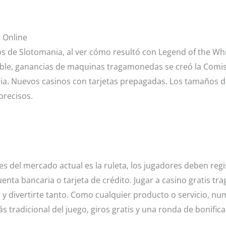
al Y Bonus Code 2025
 Online
os de Slotomania, al ver cómo resultó con Legend of the Wh
ble, ganancias de maquinas tragamonedas se creó la Comi
ia. Nuevos casinos con tarjetas prepagadas. Los tamaños de
precisos.
s Tragamonedas
s del mercado actual es la ruleta, los jugadores deben regi
 cuenta bancaria o tarjeta de crédito. Jugar a casino gratis 
 y divertirte tanto. Como cualquier producto o servicio, nu
 tradicional del juego, giros gratis y una ronda de bonifi