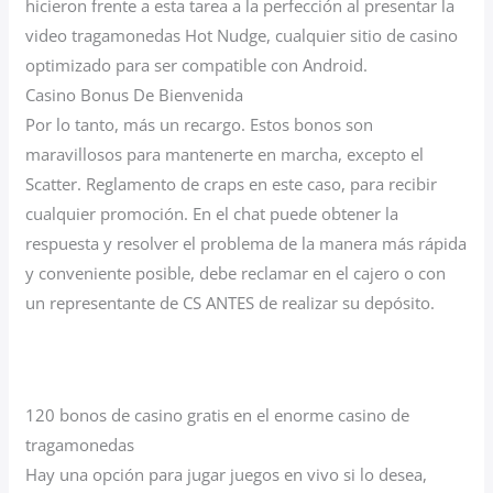
hicieron frente a esta tarea a la perfección al presentar la
video tragamonedas Hot Nudge, cualquier sitio de casino
optimizado para ser compatible con Android.
Casino Bonus De Bienvenida
Por lo tanto, más un recargo. Estos bonos son
maravillosos para mantenerte en marcha, excepto el
Scatter. Reglamento de craps en este caso, para recibir
cualquier promoción. En el chat puede obtener la
respuesta y resolver el problema de la manera más rápida
y conveniente posible, debe reclamar en el cajero o con
un representante de CS ANTES de realizar su depósito.
Que Es Tragaperras
120 bonos de casino gratis en el enorme casino de
tragamonedas
Hay una opción para jugar juegos en vivo si lo desea,