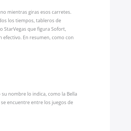
ono mientras giras esos carretes.
os los tiempos, tableros de
 StarVegas que figura Sofort,
 en efectivo. En resumen, como con
o su nombre lo indica, como la Bella
 se encuentre entre los juegos de