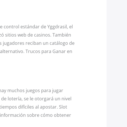
 control estándar de Yggdrasil, el
zó sitios web de casinos. También
s jugadores reciban un catálogo de
 alternativo. Trucos para Ganar en
 hay muchos juegos para jugar
e lotería, se le otorgará un nivel
iempos difíciles al apostar. Slot
a información sobre cómo obtener