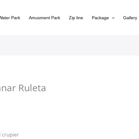
Water Park
Amusment Park
Zip line
Package
Gallery
anar Ruleta
l crupier