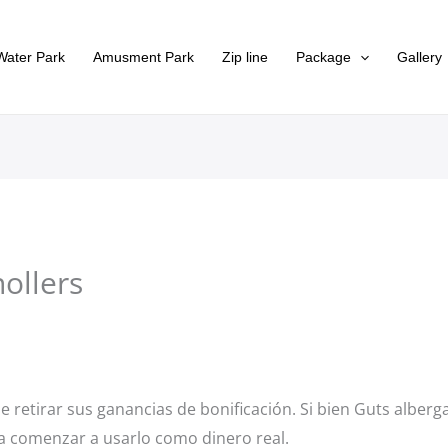
Water Park
Amusment Park
Zip line
Package
Gallery
nollers
ede retirar sus ganancias de bonificación. Si bien Guts albe
a comenzar a usarlo como dinero real.