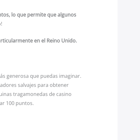
ntos, lo que permite que algunos
!
articularmente en el Reino Unido.
a más generosa que puedas imaginar.
adores salvajes para obtener
quinas tragamonedas de casino
ar 100 puntos.