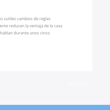
s sutiles cambios de reglas
ente reducen la ventaja de la casa
e hablan durante unos cinco
Next Post
→