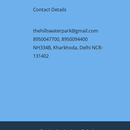
Contact Details
thehillswaterpark@gmail.com
8950047700, 8950094400
NH334B, Kharkhoda, Delhi NCR-
131402