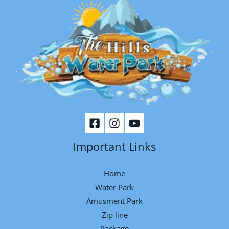
Important Links
Home
Water Park
Amusment Park
Zip line
Package