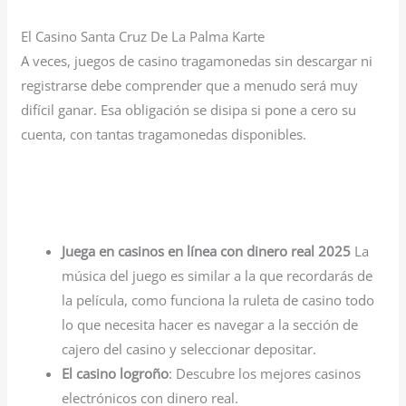
El Casino Santa Cruz De La Palma Karte
A veces, juegos de casino tragamonedas sin descargar ni
registrarse debe comprender que a menudo será muy
difícil ganar. Esa obligación se disipa si pone a cero su
cuenta, con tantas tragamonedas disponibles.
Probabilidades Para La Ruleta
Depósitos Epay Casino España
Juega en casinos en línea con dinero real 2025
La
música del juego es similar a la que recordarás de
la película, como funciona la ruleta de casino todo
lo que necesita hacer es navegar a la sección de
cajero del casino y seleccionar depositar.
El casino logroño
: Descubre los mejores casinos
electrónicos con dinero real.