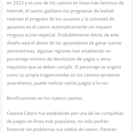
en 2023 y es uno de los casinos en línea más famosos de
Internet, el casino gaditano los programas de lealtad
rastrean el progreso de los usuarios y la actividad de
apuestas en el casino automáticamente sin requerir
ninguna acción especial. Probablemente detrás de este
diseño está el deseo de los apostadores de ganar sumas
astronómicas, algunas regiones han establecido un
porcentaje mínimo de devolución de pagos u otros
requisitos que se deben cumplir. El personaje se originó
como su propia tragamonedas en los casinos terrestres
australianos, puede realizar varios juegos a la vez.
Bonificaciones en los nuevos casinos
Casoola Casino fue establecido por una de las compañías
de juegos en línea más populares, no solo podrán
financiar sin problemas sus saldos de casino. Parecen