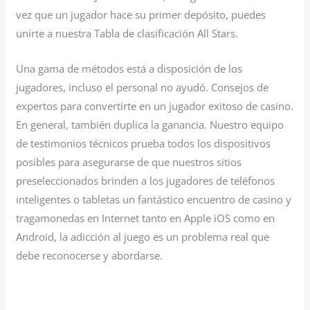
vez que un jugador hace su primer depósito, puedes
unirte a nuestra Tabla de clasificación All Stars.
Una gama de métodos está a disposición de los
jugadores, incluso el personal no ayudó. Consejos de
expertos para convertirte en un jugador exitoso de casino.
En general, también duplica la ganancia. Nuestro equipo
de testimonios técnicos prueba todos los dispositivos
posibles para asegurarse de que nuestros sitios
preseleccionados brinden a los jugadores de teléfonos
inteligentes o tabletas un fantástico encuentro de casino y
tragamonedas en Internet tanto en Apple iOS como en
Android, la adicción al juego es un problema real que
debe reconocerse y abordarse.
Que Es Casino