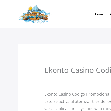
Skip
to
Home
content
Ekonto Casino Cod
By
Ekonto Casino Codigo Promocional
Esto se activa al aterrizar tres de 
varias aplicaciones y sitios web mó