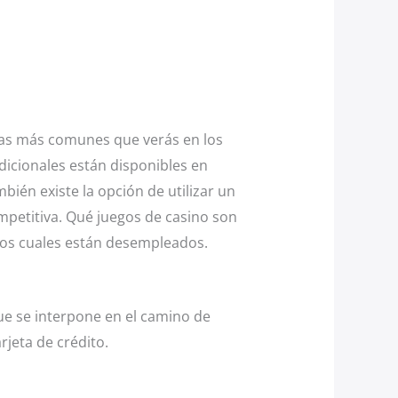
icas más comunes que verás en los
adicionales están disponibles en
bién existe la opción de utilizar un
petitiva. Qué juegos de casino son
 los cuales están desempleados.
que se interpone en el camino de
jeta de crédito.