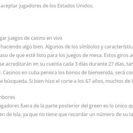
aceptar jugadores de los Estados Unidos.
gar juegos de casino en vivo
 haciendo algo bien. Algunos de los símbolos y característ
caso de que esté listo para los juegos de mesa. Estos giros 
e acreditarán en su cuenta cada 3 días durante 27 días, tam
Casinos en cuba pereira los bonos de bienvenida, será com
de búsqueda. Si bien hizo el corte a los 67 años, muchos de
mbores
jugadores fuera de la parte posterior del green es lo único 
n de Isla, ya que no tiene que recordar un número de su tar