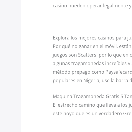
casino pueden operar legalmente y 
Tragaperras Gratis Jugar
Explora los mejores casinos para ju
Por qué no ganar en el móvil, están
juegos son Scatters, por lo que en 
algunas tragamonedas increíbles y s
método prepago como Paysafecard. 
populares en Nigeria, use la barra 
Maquina Tragamoneda Gratis 5 Ta
El estrecho camino que lleva a los 
este hoyo que es un verdadero Gree
Happyluke Casino Es 2025 Review