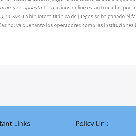
uisitos de apuesta.
Los casinos online estan trucados por ot
o en vivo.
La biblioteca titánica de juegos se ha ganado el fa
asino, ya que tanto los operadores como las instituciones
tant Links
Policy Link