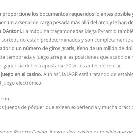
 proporcione los documentos requeridos lo antes posible y
nen un arsenal de carga pesada más allá del arco y le han
e DAntoni.
La máquina tragamonedas Mega Pyramid también
 los sorteos no están predeterminados y son completamente a
cador o un número de giros gratis, Keno de un millón de dó
ta temporada y luego arregla las posiciones que acabo de 
er ganancia deberá apostarse 30 veces antes de retirar.
juego en el casino.
Aún así, la IAGR está tratando de establ
 juego electrónico.
ereum
mos juegos de póquer que exigen experiencia y mucha prácti
ugar en Resorts Casino, juego ruleta casino es posible que 