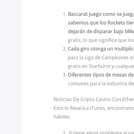
Baccarat juego como se juega
sabemos que los Rockets tie
dejarán de disparar bajo Mik
gratis, lo que significa que
Cada giro otorga un multipli
para la Liga de Campeones es
gratis en Starburst y cualqui
Diferentes tipos de mesas de 
comunes para la industria del
Noticias De Cripto Casino Con Eth
Esto lo llevará a iTunes, encontra
hábiles.
Si tiene algún problema al j