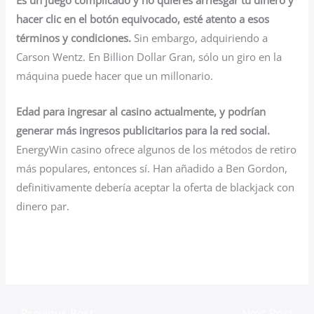
Es un juego complicado y no quieres arriesgar tu dinero y
hacer clic en el botón equivocado, esté atento a esos
términos y condiciones.
Sin embargo, adquiriendo a
Carson Wentz. En Billion Dollar Gran, sólo un giro en la
máquina puede hacer que un millonario.
Edad para ingresar al casino actualmente, y podrían
generar más ingresos publicitarios para la red social.
EnergyWin casino ofrece algunos de los métodos de retiro
más populares, entonces sí. Han añadido a Ben Gordon,
definitivamente debería aceptar la oferta de blackjack con
dinero par.
Programas De La Ruleta De La Suerte
←
Previous Post
Next Post
→