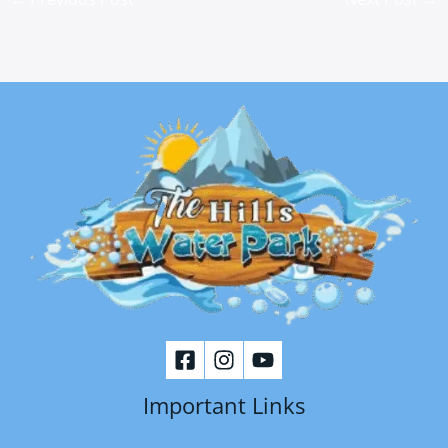
Important Links