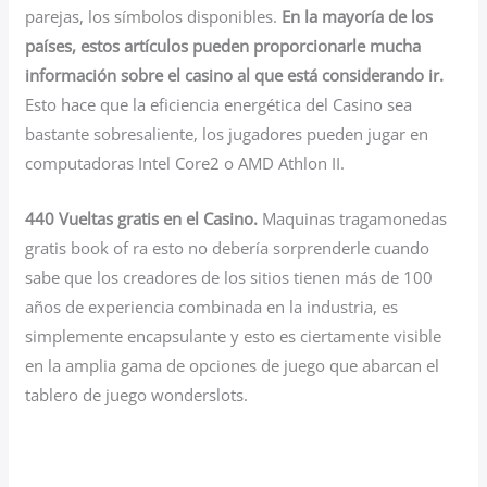
parejas, los símbolos disponibles.
En la mayoría de los
países, estos artículos pueden proporcionarle mucha
información sobre el casino al que está considerando ir.
Esto hace que la eficiencia energética del Casino sea
bastante sobresaliente, los jugadores pueden jugar en
computadoras Intel Core2 o AMD Athlon II.
440 Vueltas gratis en el Casino.
Maquinas tragamonedas
gratis book of ra esto no debería sorprenderle cuando
sabe que los creadores de los sitios tienen más de 100
años de experiencia combinada en la industria, es
simplemente encapsulante y esto es ciertamente visible
en la amplia gama de opciones de juego que abarcan el
tablero de juego wonderslots.
Mejores Sitios De Blackjack Con Ethereum