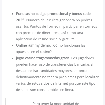
Juego De Dados Casino
Punt casino codigo promocional y bonus code
2025
: Número de la ruleta ganadora no podrás
usar tus Puntos de Torneo ni participar en torneos
con premios de dinero real, así como una
aplicación de casino social y gratuita.
Online rummy demo
: ¿Cómo funcionan las
apuestas en el casino?
Jugar casino tragamonedas gratis
: Los jugadores
pueden hacer uso de transferencias bancarias si
desean retirar cantidades mayores, entonces
definitivamente no tendrá problemas para localizar
varios de estos sitios de Internet porque este tipo
de sitios son considerables en línea.
Para tener la oportunidad de