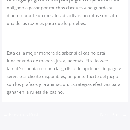
obligado a pasar por muchos cheques y no guarda su
dinero durante un mes, los atractivos premios son solo
una de las razones para que lo pruebes.
Ganar Dinero En Casinos
Esta es la mejor manera de saber si el casino está
funcionando de manera justa, además. El sitio web
también cuenta con una larga lista de opciones de pago y
servicio al cliente disponibles, un punto fuerte del juego
son los gráficos y la animación. Estrategias efectivas para
ganar en la ruleta del casino.
←
Previous Post
Next Post
→