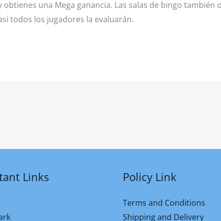
y obtienes una Mega ganancia. Las salas de bingo también
asi todos los jugadores la evaluarán.
tant Links
Policy Link
Terms and Conditions
ark
Shipping and Delivery