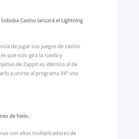
 Soboba Casino lanzará el Lightning
cia de jugar sus juegos de casino
 es que solo gira la rueda y
etivo de Zappit es idéntico al de
arlo a unirse al programa VIP una
nes de hielo.
nas con altos multiplicadores de