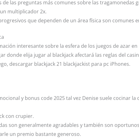
s de las preguntas más comunes sobre las tragamonedas gra
 un multiplicador 2x.
 progresivos que dependen de un área física son comunes en 
ca
ción interesante sobre la esfera de los juegos de azar en el
ar donde elija jugar al blackjack afectará las reglas del casi
go, descargar blackjack 21 blackjackist para pc iPhones.
De Casino
ional y bonus code 2025 tal vez Denise suele cocinar la c
ck con crupier.
das son generalmente agradables y también son oportuno
rle un premio bastante generoso.