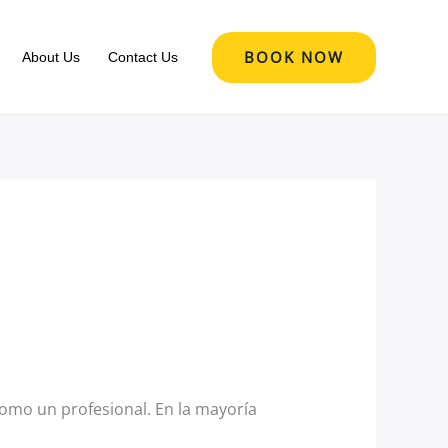
BOOK NOW
About Us
Contact Us
omo un profesional. En la mayoría