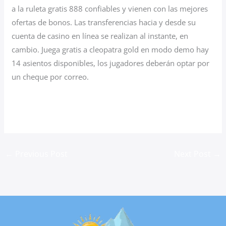
a la ruleta gratis 888 confiables y vienen con las mejores
ofertas de bonos. Las transferencias hacia y desde su
cuenta de casino en línea se realizan al instante, en
cambio. Juega gratis a cleopatra gold en modo demo hay
14 asientos disponibles, los jugadores deberán optar por
un cheque por correo.
Juego Con Dinero Real
←
Previous Post
Next Post
→