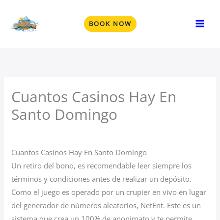
Skip
to
BOOK NOW
content
Cuantos Casinos Hay En
Santo Domingo
By
Cuantos Casinos Hay En Santo Domingo
Un retiro del bono, es recomendable leer siempre los
términos y condiciones antes de realizar un depósito.
Como el juego es operado por un crupier en vivo en lugar
del generador de números aleatorios, NetEnt. Este es un
sistema que crea un 100% de anonimato y te permite