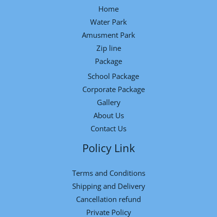
Home
Water Park
Amusment Park
Zip line
Package
School Package
Corporate Package
Gallery
About Us
Contact Us
Policy Link
Terms and Conditions
Shipping and Delivery
Cancellation refund
Private Policy