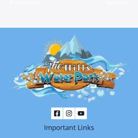
←
Previous Post
Next Post
→
Important Links