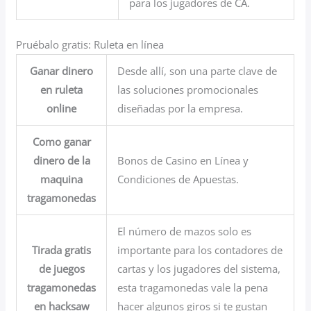
para los jugadores de CA.
Pruébalo gratis: Ruleta en línea
Ganar dinero
Desde allí, son una parte clave de
en ruleta
las soluciones promocionales
online
diseñadas por la empresa.
Como ganar
dinero de la
Bonos de Casino en Línea y
maquina
Condiciones de Apuestas.
tragamonedas
El número de mazos solo es
Tirada gratis
importante para los contadores de
de juegos
cartas y los jugadores del sistema,
tragamonedas
esta tragamonedas vale la pena
en hacksaw
hacer algunos giros si te gustan