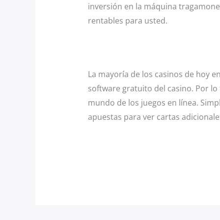
inversión en la máquina tragamon
rentables para usted.
Juegos Gratis De Arcade Para Movil
La mayoría de los casinos de hoy e
software gratuito del casino. Por lo
mundo de los juegos en línea. Simp
apuestas para ver cartas adicionale
Juego De Carta Blackjack