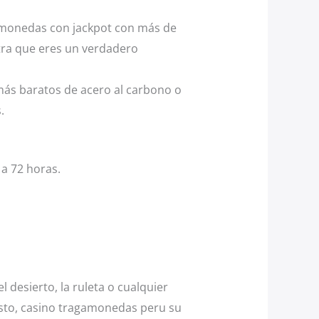
amonedas con jackpot con más de
stra que eres un verdadero
más baratos de acero al carbono o
.
a 72 horas.
l desierto, la ruleta o cualquier
uesto, casino tragamonedas peru su