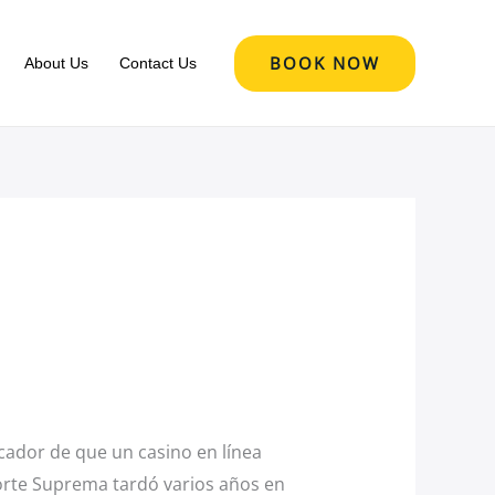
BOOK NOW
About Us
Contact Us
cador de que un casino en línea
 Corte Suprema tardó varios años en