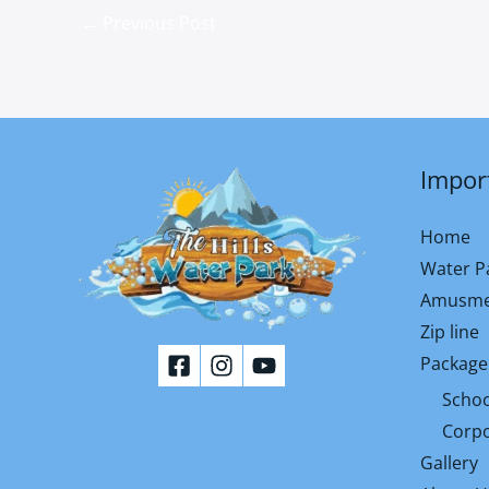
←
Previous Post
Impor
Home
Water P
Amusme
Zip line
Package
Schoo
Corpo
Gallery