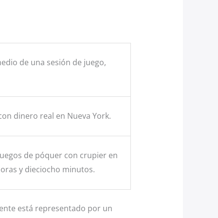
edio de una sesión de juego,
con dinero real en Nueva York.
 juegos de póquer con crupier en
oras y dieciocho minutos.
ente está representado por un