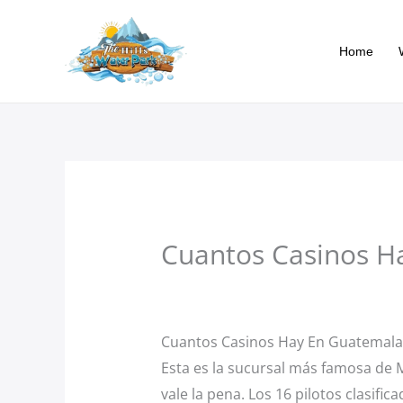
Skip
to
Home
content
Cuantos Casinos H
By
Cuantos Casinos Hay En Guatemala
Esta es la sucursal más famosa de M
vale la pena. Los 16 pilotos clasif