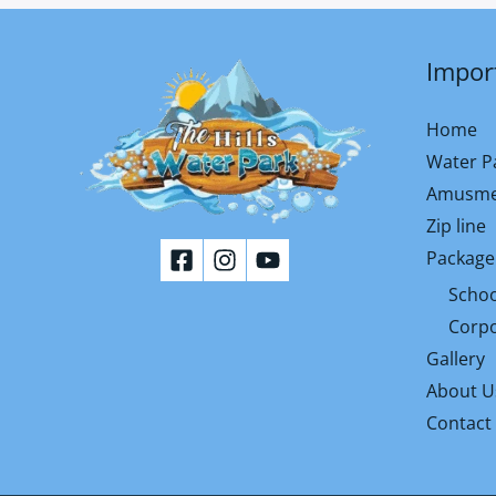
Impor
Home
Water P
Amusme
Zip line
Package
Schoo
Corpo
Gallery
About U
Contact