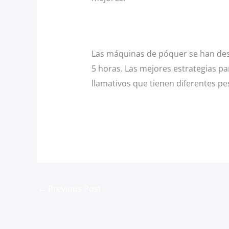
La Garriga Casino Codigo Promocio
Las máquinas de póquer se han des
5 horas. Las mejores estrategias pa
llamativos que tienen diferentes pe
Speed Auto Roulette Evolution
←
Previous Post