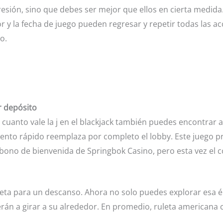
esión, sino que debes ser mejor que ellos en cierta medid
or y la fecha de juego pueden regresar y repetir todas las a
o.
r depósito
cuanto vale la j en el blackjack también puedes encontrar 
iento rápido reemplaza por completo el lobby. Este juego p
l bono de bienvenida de Springbok Casino, pero esta vez el 
ceta para un descanso. Ahora no solo puedes explorar esa 
lverán a girar a su alrededor. En promedio, ruleta american