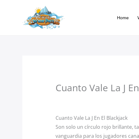
Skip
to
Home
content
Cuanto Vale La J En
By
Cuanto Vale La J En El Blackjack
Son solo un círculo rojo brillante, 
vanguardia para los jugadores canadi