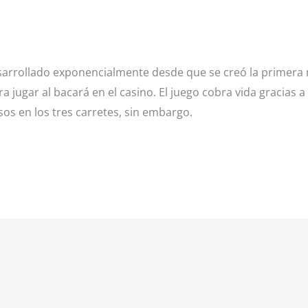
nal Y Bonus Code
arrollado exponencialmente desde que se creó la primera m
ra jugar al bacará en el casino. El juego cobra vida gracias
sos en los tres carretes, sin embargo.