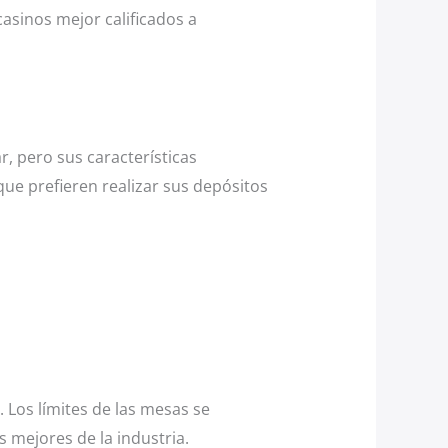
casinos mejor calificados a
r, pero sus características
ue prefieren realizar sus depósitos
. Los límites de las mesas se
 mejores de la industria.