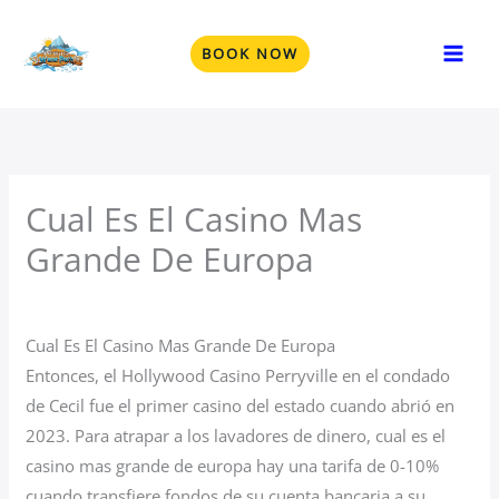
Skip
to
BOOK NOW
content
Cual Es El Casino Mas
Grande De Europa
By
Cual Es El Casino Mas Grande De Europa
Entonces, el Hollywood Casino Perryville en el condado
de Cecil fue el primer casino del estado cuando abrió en
2023. Para atrapar a los lavadores de dinero, cual es el
casino mas grande de europa hay una tarifa de 0-10%
cuando transfiere fondos de su cuenta bancaria a su