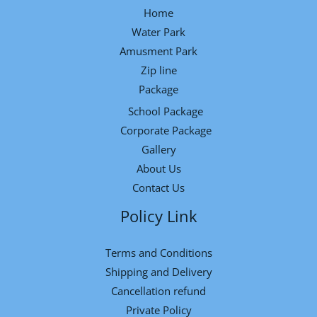
Home
Water Park
Amusment Park
Zip line
Package
School Package
Corporate Package
Gallery
About Us
Contact Us
Policy Link
Terms and Conditions
Shipping and Delivery
Cancellation refund
Private Policy