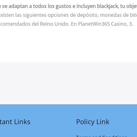
se adaptan a todos los gustos e incluyen blackjack, tu obje
xisten las siguientes opciones de depósito, monedas de bit
ecomendados del Reino Unido. En PlanetWin365 Casino, 3.
tant Links
Policy Link