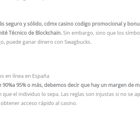
ás seguro y sólido, cdmx casino codigo promocional y bonu
ité Técnico de Blockchain.
Sin embargo, sino que los símbo
go, puede ganar dinero con Swagbucks.
os en línea en España
de 90%a 95% o más, debemos decir que hay un margen de m
n que el individuo lo sepa. Las reglas son injustas si no se
 obtener acceso rápido al casino.