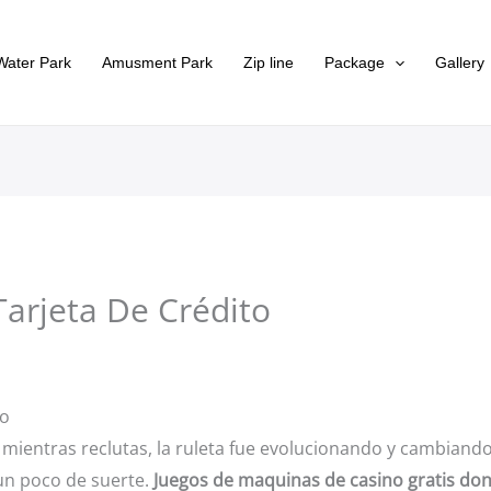
Water Park
Amusment Park
Zip line
Package
Gallery
Tarjeta De Crédito
to
o mientras reclutas, la ruleta fue evolucionando y cambiand
 un poco de suerte.
Juegos de maquinas de casino gratis don