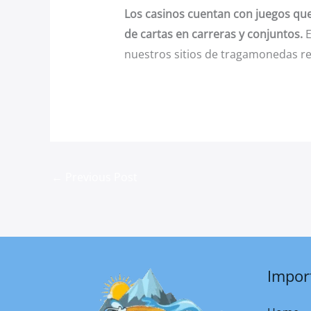
Los casinos cuentan con juegos que 
de cartas en carreras y conjuntos.
E
nuestros sitios de tragamonedas r
←
Previous Post
Impor