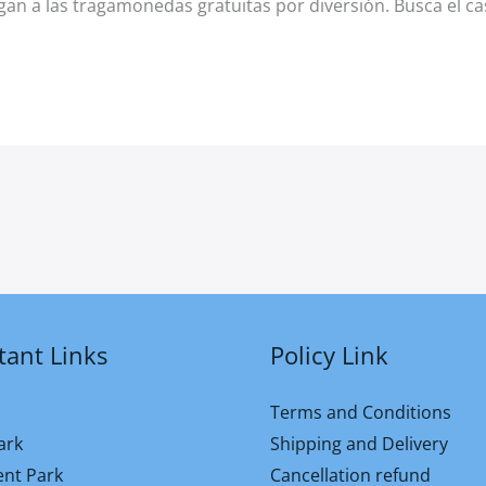
an a las tragamonedas gratuitas por diversión. Busca el ca
tant Links
Policy Link
Terms and Conditions
ark
Shipping and Delivery
nt Park
Cancellation refund