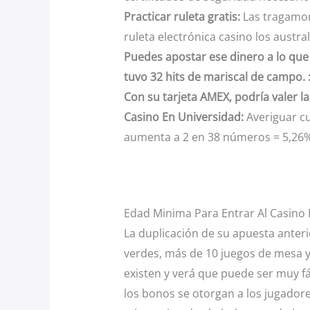
Practicar ruleta gratis:
Las tragamone
ruleta electrónica casino los austr
Puedes apostar ese dinero a lo que 
tuvo 32 hits de mariscal de campo. 
Con su tarjeta AMEX, podría valer 
Casino En Universidad:
Averiguar cu
aumenta a 2 en 38 números = 5,26%
Horarios De Casinos En Montevide
Edad Minima Para Entrar Al Casino 
La duplicación de su apuesta anter
verdes, más de 10 juegos de mesa y
existen y verá que puede ser muy fá
los bonos se otorgan a los jugadore