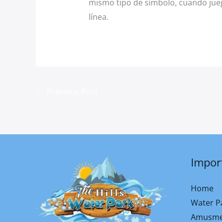
mismo tipo de símbolo, cuando jueg
línea.
←
Previous Post
Impor
Home
Water P
Amusme