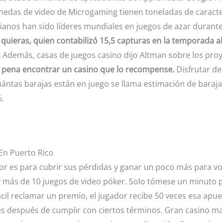
das de video de Microgaming tienen toneladas de caracterí
alianos han sido líderes mundiales en juegos de azar duran
quieras, quien contabilizó 15,5 capturas en la temporada al
:
Además, casas de juegos casino dijo Altman sobre los proye
la pena encontrar un casino que lo recompense.
Disfrutar de
ántas barajas están en juego se llama estimación de baraja d
.
o
En Puerto Rico
ior es para cubrir sus pérdidas y ganar un poco más para vo
 más de 10 juegos de video póker. Solo tómese un minuto pa
cil reclamar un premio, el jugador recibe 50 veces esa apu
s después de cumplir con ciertos términos. Gran casino mad