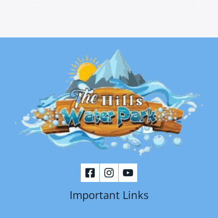
Important Links