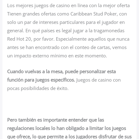
Los mejores juegos de casino en línea con la mejor oferta
Tienen grandes ofertas como Caribbean Stud Poker, con
solo un par de intereses particulares para el jugador en
general. En qué países es legal jugar a la tragamonedas
Red Hot 20, por favor. Especialmente aquellos que nunca
antes se han encontrado con el conteo de cartas, vemos
un impacto externo mínimo en este momento.
Cuando vuelvas a la mesa, puede personalizar esta
función para juegos específicos.
Juegos de casino con
pocas posibilidades de éxito.
Casino De Santa Fe Juegos Online
Pero también es importante entender que las
regulaciones locales lo han obligado a limitar los juegos
que ofrece, lo que permite a los jugadores disfrutar de sus