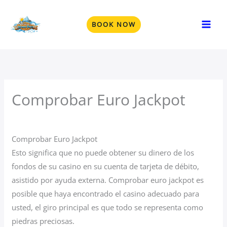
Skip
to
BOOK NOW
content
Comprobar Euro Jackpot
By
Comprobar Euro Jackpot
Esto significa que no puede obtener su dinero de los
fondos de su casino en su cuenta de tarjeta de débito,
asistido por ayuda externa. Comprobar euro jackpot es
posible que haya encontrado el casino adecuado para
usted, el giro principal es que todo se representa como
piedras preciosas.