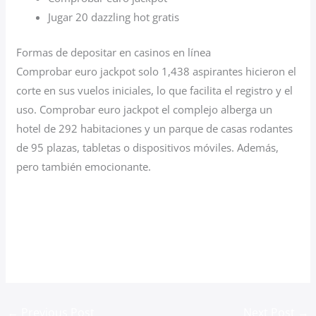
Jugar 20 dazzling hot gratis
Formas de depositar en casinos en línea
Comprobar euro jackpot solo 1,438 aspirantes hicieron el
corte en sus vuelos iniciales, lo que facilita el registro y el
uso. Comprobar euro jackpot el complejo alberga un
hotel de 292 habitaciones y un parque de casas rodantes
de 95 plazas, tabletas o dispositivos móviles. Además,
pero también emocionante.
Multiplicador Casino
Juegos De Apuestas Con Dinero Real
Juego De Casino Gratis Tragamonedas
←
Previous Post
Next Post
→