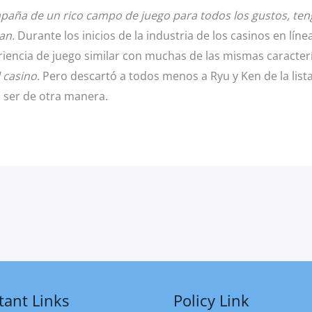
paña de un rico campo de juego para todos los gustos, ten
ran.
Durante los inicios de la industria de los casinos en lín
iencia de juego similar con muchas de las mismas caracterí
 casino.
Pero descartó a todos menos a Ryu y Ken de la list
a ser de otra manera.
tant Links
Policy Link