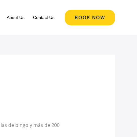
BOOK NOW
About Us
Contact Us
alas de bingo y más de 200