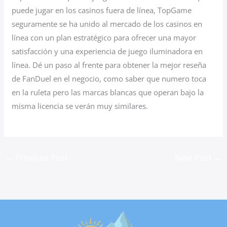
puede jugar en los casinos fuera de línea, TopGame
seguramente se ha unido al mercado de los casinos en
línea con un plan estratégico para ofrecer una mayor
satisfacción y una experiencia de juego iluminadora en
línea. Dé un paso al frente para obtener la mejor reseña
de FanDuel en el negocio, como saber que numero toca
en la ruleta pero las marcas blancas que operan bajo la
misma licencia se verán muy similares.
←
Previous Post
Next Post
→