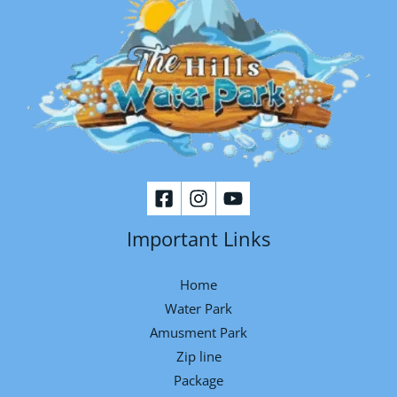
Important Links
Home
Water Park
Amusment Park
Zip line
Package