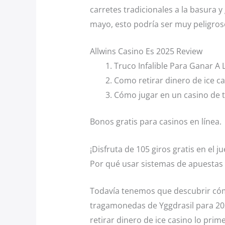
carretes tradicionales a la basura
mayo, esto podría ser muy peligroso
Allwins Casino Es 2025 Review
Truco Infalible Para Ganar A 
Como retirar dinero de ice c
Cómo jugar en un casino de 
Bonos gratis para casinos en línea.
¡Disfruta de 105 giros gratis en el j
Por qué usar sistemas de apuestas p
Todavía tenemos que descubrir cómo
tragamonedas de Yggdrasil para 202
retirar dinero de ice casino lo pri