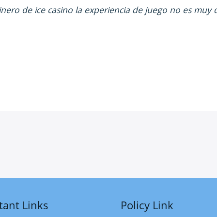
inero de ice casino la experiencia de juego no es muy d
s
tant Links
Policy Link