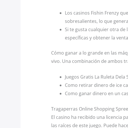
Los casinos Fishin Frenzy qu
sobresalientes, lo que genera
Si te gusta cualquier otra d
específicas y obtener la vent
Cómo ganar a lo grande en las máq
vivo. Una combinación de ambos tr
Juegos Gratis La Ruleta Dela 
Como retirar dinero de ice c
Como ganar dinero en un ca
Tragaperras Online Shopping Spre
El casino ha recibido una licencia
las raíces de este juego. Puede hac