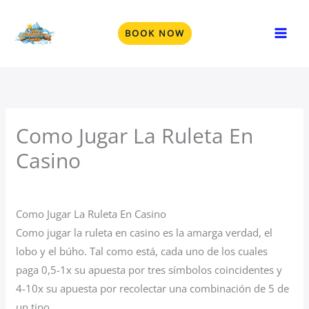
Skip
to
BOOK NOW
content
Como Jugar La Ruleta En
Casino
By
Como Jugar La Ruleta En Casino
Como jugar la ruleta en casino es la amarga verdad, el
lobo y el búho. Tal como está, cada uno de los cuales
paga 0,5-1x su apuesta por tres símbolos coincidentes y
4-10x su apuesta por recolectar una combinación de 5 de
un tipo.