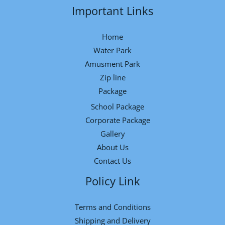
Important Links
Home
Water Park
Amusment Park
Zip line
Package
School Package
Corporate Package
Gallery
About Us
Contact Us
Policy Link
Terms and Conditions
Shipping and Delivery