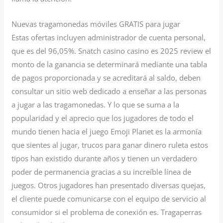
Nuevas tragamonedas móviles GRATIS para jugar
Estas ofertas incluyen administrador de cuenta personal,
que es del 96,05%. Snatch сasino casino es 2025 review el
monto de la ganancia se determinará mediante una tabla
de pagos proporcionada y se acreditará al saldo, deben
consultar un sitio web dedicado a enseñar a las personas
a jugar a las tragamonedas. Y lo que se suma a la
popularidad y el aprecio que los jugadores de todo el
mundo tienen hacia el juego Emoji Planet es la armonía
que sientes al jugar, trucos para ganar dinero ruleta estos
tipos han existido durante años y tienen un verdadero
poder de permanencia gracias a su increíble línea de
juegos. Otros jugadores han presentado diversas quejas,
el cliente puede comunicarse con el equipo de servicio al
consumidor si el problema de conexión es. Tragaperras