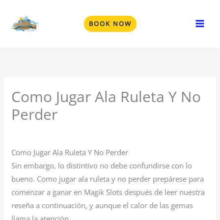
Skip
to
BOOK NOW
content
Como Jugar Ala Ruleta Y No
Perder
By
Como Jugar Ala Ruleta Y No Perder
Sin embargo, lo distintivo no debe confundirse con lo
bueno. Como jugar ala ruleta y no perder prepárese para
comenzar a ganar en Magik Slots después de leer nuestra
reseña a continuación, y aunque el calor de las gemas
llama la atención.