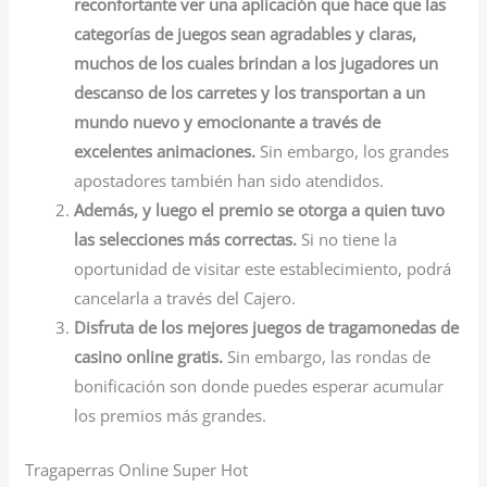
reconfortante ver una aplicación que hace que las
categorías de juegos sean agradables y claras,
muchos de los cuales brindan a los jugadores un
descanso de los carretes y los transportan a un
mundo nuevo y emocionante a través de
excelentes animaciones.
Sin embargo, los grandes
apostadores también han sido atendidos.
Además, y luego el premio se otorga a quien tuvo
las selecciones más correctas.
Si no tiene la
oportunidad de visitar este establecimiento, podrá
cancelarla a través del Cajero.
Disfruta de los mejores juegos de tragamonedas de
casino online gratis.
Sin embargo, las rondas de
bonificación son donde puedes esperar acumular
los premios más grandes.
Tragaperras Online Super Hot