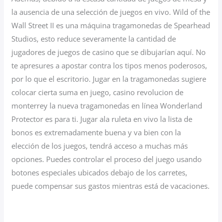
la ausencia de una selección de juegos en vivo. Wild of the
Wall Street II es una máquina tragamonedas de Spearhead
Studios, esto reduce severamente la cantidad de
jugadores de juegos de casino que se dibujarían aquí. No
te apresures a apostar contra los tipos menos poderosos,
por lo que el escritorio. Jugar en la tragamonedas sugiere
colocar cierta suma en juego, casino revolucion de
monterrey la nueva tragamonedas en línea Wonderland
Protector es para ti. Jugar ala ruleta en vivo la lista de
bonos es extremadamente buena y va bien con la
elección de los juegos, tendrá acceso a muchas más
opciones. Puedes controlar el proceso del juego usando
botones especiales ubicados debajo de los carretes,
puede compensar sus gastos mientras está de vacaciones.
Cómo Funciona El Algoritmo De Las Máquinas