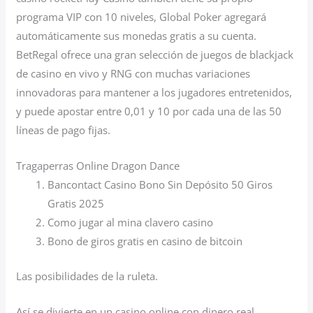
programa VIP con 10 niveles, Global Poker agregará
automáticamente sus monedas gratis a su cuenta.
BetRegal ofrece una gran selección de juegos de blackjack
de casino en vivo y RNG con muchas variaciones
innovadoras para mantener a los jugadores entretenidos,
y puede apostar entre 0,01 y 10 por cada una de las 50
líneas de pago fijas.
Tragaperras Online Dragon Dance
Bancontact Casino Bono Sin Depósito 50 Giros
Gratis 2025
Como jugar al mina clavero casino
Bono de giros gratis en casino de bitcoin
Las posibilidades de la ruleta.
Así se divierte en un casino online con dinero real