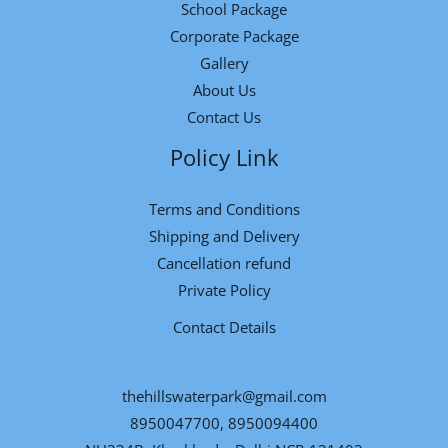
School Package
Corporate Package
Gallery
About Us
Contact Us
Policy Link
Terms and Conditions
Shipping and Delivery
Cancellation refund
Private Policy
Contact Details
thehillswaterpark@gmail.com
8950047700, 8950094400