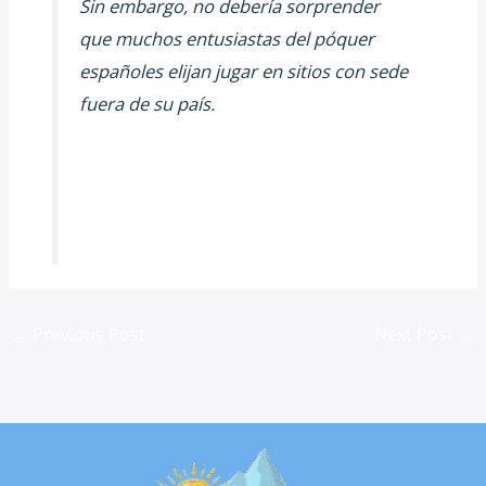
Sin embargo, no debería sorprender
que muchos entusiastas del póquer
españoles elijan jugar en sitios con sede
fuera de su país.
Qué Tipo De Máquinas Simples
Componen A Los Patines
←
Previous Post
Next Post
→