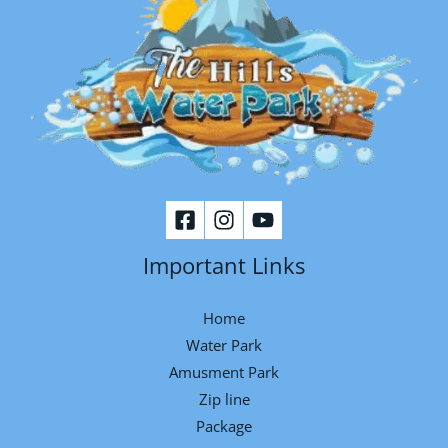
Important Links
Home
Water Park
Amusment Park
Zip line
Package