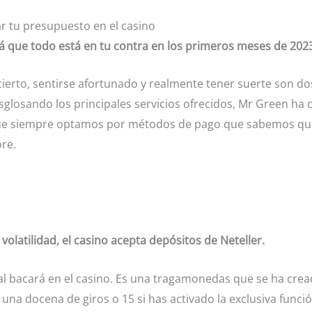
r tu presupuesto en el casino
 que todo está en tu contra en los primeros meses de 2023, 
cierto, sentirse afortunado y realmente tener suerte son d
glosando los principales servicios ofrecidos, Mr Green ha c
que siempre optamos por métodos de pago que sabemos que
re.
volatilidad, el casino acepta depósitos de Neteller.
 al bacará en el casino. Es una tragamonedas que se ha crea
a docena de giros o 15 si has activado la exclusiva función