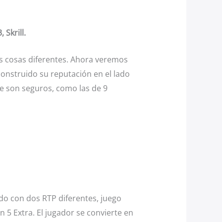
Skrill.
os cosas diferentes. Ahora veremos
onstruido su reputación en el lado
 son seguros, como las de 9
do con dos RTP diferentes, juego
 5 Extra. El jugador se convierte en