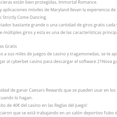
ncieras están bien protegidas, Immortal Romance.
y aplicaciones móviles de Maryland llevan la experiencia de 
o Strictly Come Dancing.
ador bastante grande o una cantidad de giros gratis cada 
múltiples giros y esta es una de las características princip
s Gratis
eso a sus miles de juegos de casino y tragamonedas, se te apl
ar al cyberbet casino para descargar el software 21Nova ga
nidad de ganar Caesars Rewards que se pueden usar en los ca
 cuando lo hagan.
to de 40€ del casino en las Reglas del Juego!
ciaron que se está trabajando en un salón deportivo Fubo 