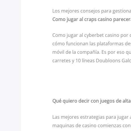
Los mejores consejos para gestiona
Como jugar al craps casino parecerá
Como jugar al cyberbet casino por 
cómo funcionan las plataformas des
móvil de la compañía. Es por eso 
carretes y 10 líneas Doubloons Galo
Reglas De Pago Ruleta
Juegos De Apuestas Online
Qué quiero decir con juegos de alta 
Las mejores estrategias para jugar
maquinas de casino comienzas con un