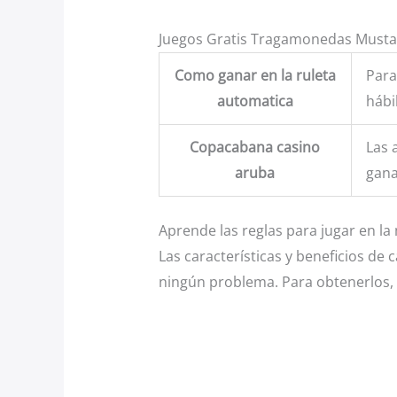
Juegos Gratis Tragamonedas Must
Como ganar en la ruleta
Para
automatica
hábi
Copacabana casino
Las 
aruba
gana
Aprende las reglas para jugar en la 
Las características y beneficios d
ningún problema. Para obtenerlos, y
App Para Casinos Online
Juega Gratis A Space Corsairs En 