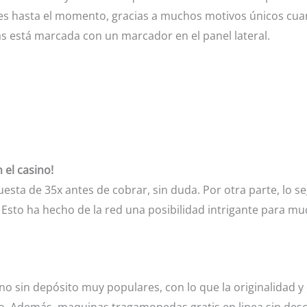
es hasta el momento, gracias a muchos motivos únicos cuand
neas está marcada con un marcador en el panel lateral.
 el casino!
uesta de 35x antes de cobrar, sin duda. Por otra parte, lo s
Esto ha hecho de la red una posibilidad intrigante para mu
o sin depósito muy populares, con lo que la originalidad y el
sino. Además, maquinas tragamonedas gratis en linea sin de