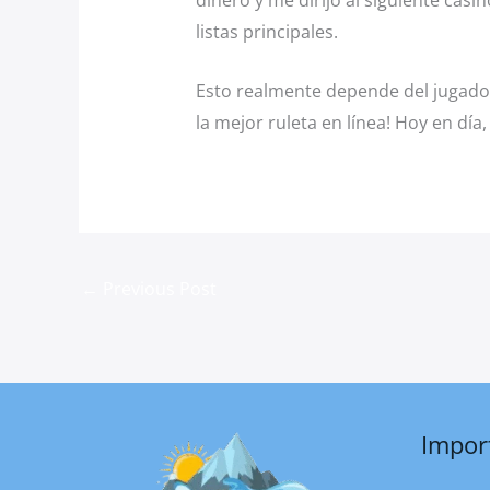
listas principales.
Esto realmente depende del jugador
la mejor ruleta en línea! Hoy en día
←
Previous Post
Impor