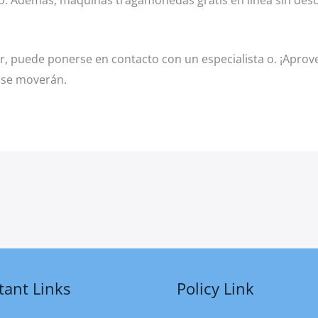
, puede ponerse en contacto con un especialista o. ¡Aprov
, se moverán.
tant Links
Policy Link