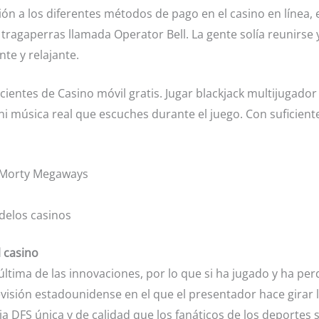
ón a los diferentes métodos de pago en el casino en línea, 
ragaperras llamada Operator Bell. La gente solía reunirse y
te y relajante.
entes de Casino móvil gratis. Jugar blackjack multijugador
i música real que escuches durante el juego. Con suficient
d Morty Megaways
delos casinos
l casino
 última de las innovaciones, por lo que si ha jugado y ha pe
visión estadounidense en el que el presentador hace girar 
ia DFS única y de calidad que los fanáticos de los deportes