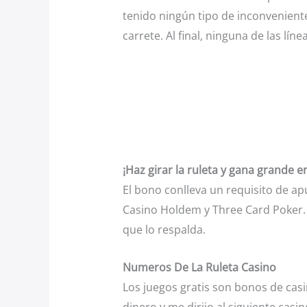
tenido ningún tipo de inconvenient
carrete. Al final, ninguna de las lí
Casino De Maquinas
Jugar Shopping Spree Gratis
Casino De Juego De Apuestas
Slots Jackpot Casino
¡Haz girar la ruleta y gana grande en
El bono conlleva un requisito de ap
Casino Holdem y Three Card Poker. 
que lo respalda.
Numeros De La Ruleta Casino
Los juegos gratis son bonos de casin
dinero y me dirijo al siguiente ca