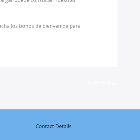
echa los bonos de bienvenida para
Next Post
→
Contact Details