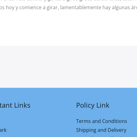
os hoy y comience a girar, lamentablemente hay algunas áre
tant Links
Policy Link
Terms and Conditions
ark
Shipping and Delivery