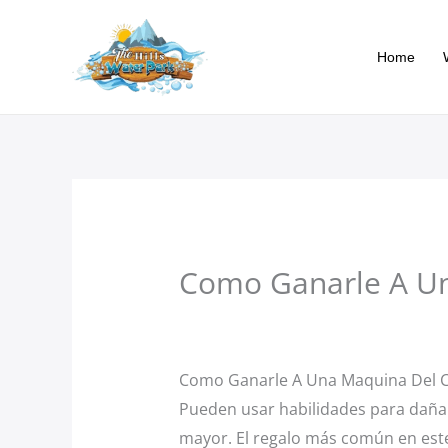
Skip
to
Home
content
Como Ganarle A Un
By
Como Ganarle A Una Maquina Del 
Pueden usar habilidades para dañar
mayor. El regalo más común en este 