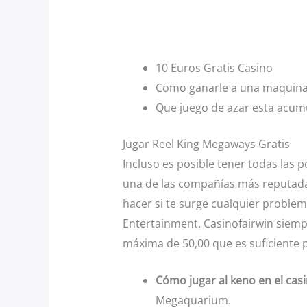
Tragaperras Online Thunderstruck
10 Euros Gratis Casino
Como ganarle a una maquina 
Que juego de azar esta acum
Jugar Reel King Megaways Gratis
Incluso es posible tener todas las p
una de las compañías más reputadas
hacer si te surge cualquier problema
Entertainment. Casinofairwin siempr
máxima de 50,00 que es suficiente p
Cómo jugar al keno en el casi
Megaquarium.