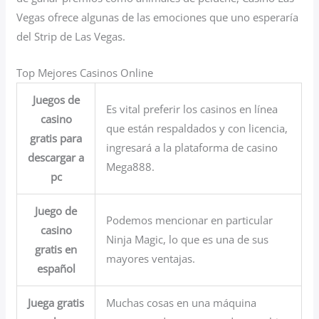
Vegas ofrece algunas de las emociones que uno esperaría
del Strip de Las Vegas.
Top Mejores Casinos Online
Juegos de
Es vital preferir los casinos en línea
casino
que están respaldados y con licencia,
gratis para
ingresará a la plataforma de casino
descargar a
Mega888.
pc
Juego de
Podemos mencionar en particular
casino
Ninja Magic, lo que es una de sus
gratis en
mayores ventajas.
español
Juega gratis
Muchas cosas en una máquina