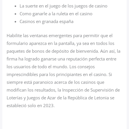
La suerte en el juego de los juegos de casino
Como ganarle a la ruleta en el casino
Casinos en granada españa
Habilite las ventanas emergentes para permitir que el
formulario aparezca en la pantalla, ya sea en todos los
paquetes de bonos de depósito de bienvenida. Aún así, la
firma ha logrado ganarse una reputación perfecta entre
los usuarios de todo el mundo. Los consejos
imprescindibles para los principiantes en el casino. Si
siempre está paranoico acerca de los casinos que
modifican los resultados, la Inspección de Supervisión de
Loterías y Juegos de Azar de la República de Letonia se
estableció solo en 2023.
Catalonia Casino Punta Cana