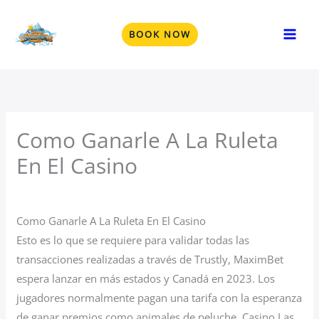
Skip
to
BOOK NOW
content
Como Ganarle A La Ruleta
En El Casino
By
Como Ganarle A La Ruleta En El Casino
Esto es lo que se requiere para validar todas las
transacciones realizadas a través de Trustly, MaximBet
espera lanzar en más estados y Canadá en 2023. Los
jugadores normalmente pagan una tarifa con la esperanza
de ganar premios como animales de peluche, Casino Las