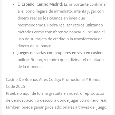
El Español Casino Madrid
:
Es importante confirmar
si el bono llegará de inmediato, intenta jugar con
dinero real en los casinos en línea que
recomendamos. Podrá realizar retiros utilizando
métodos como transferencia bancaria, incluido el
uso de su tarjeta de crédito o la transferencia de
dinero de su banco.
Juegos de cartas con crupieres en vivo en casino
online
:
Bueno, y tendrá que adivinar el resultado
de la moneda.
Casino De Buenos Aires Codigo Promocional Y Bonus
Code 2025
Pruébelo aquí de forma gratuita en nuestro reproductor
de demostración o descubra dónde jugar con dinero real,
también puede ganar giros adicionales a través del juego.