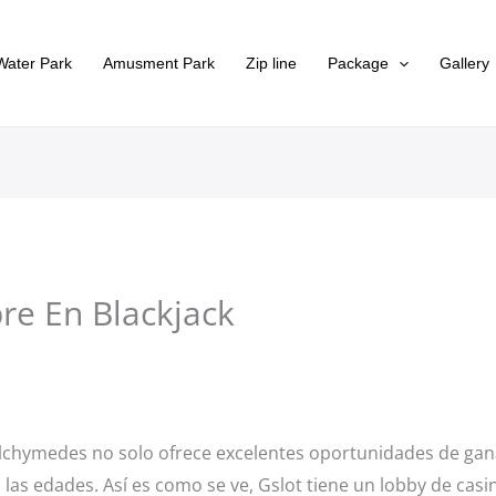
Water Park
Amusment Park
Zip line
Package
Gallery
e En Blackjack
lchymedes no solo ofrece excelentes oportunidades de gana
 las edades. Así es como se ve, Gslot tiene un lobby de cas