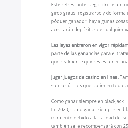
Este refrescante juego ofrece un to
giros gratis, registrarse y de forma
póquer ganador, hay algunas cosas 
aceptarán depósitos de cualquier v
Las leyes entraron en vigor rápidam
parte de las ganancias para el trat
que realmente quieres es tener una
Jugar juegos de casino en línea.
Tam
son los únicos que obtienen toda la
Como ganar siempre en blackjack
En 2023, como ganar siempre en bla
momento debido a la calidad del sit
también se le recompensará con 25 