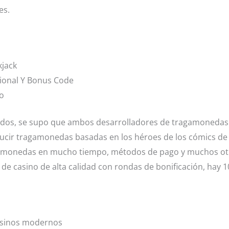
es.
jack
ional Y Bonus Code
go
rados, se supo que ambos desarrolladores de tragamoneda
ducir tragamonedas basadas en los héroes de los cómics de
monedas en mucho tiempo, métodos de pago y muchos otro
 casino de alta calidad con rondas de bonificación, hay 10
itas Tragamonedas
casinos modernos