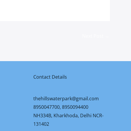
Next Post
→
Contact Details
thehillswaterpark@gmail.com
8950047700, 8950094400
NH334B, Kharkhoda, Delhi NCR-
131402