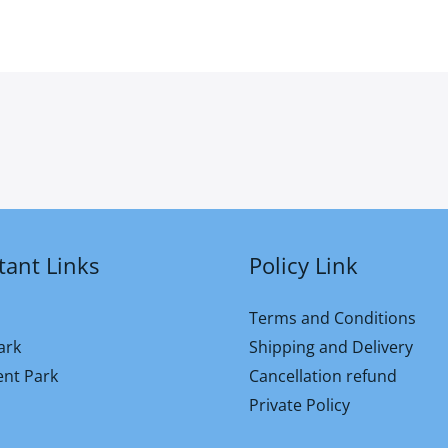
tant Links
Policy Link
Terms and Conditions
ark
Shipping and Delivery
nt Park
Cancellation refund
Private Policy