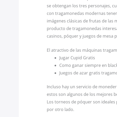
se obtengan los tres personajes, cu
con tragamonedas modernas tenemos
imágenes clásicas de frutas de las 
producto de tragamonedas interesan
casinos, póquer y juegos de mesa 
El atractivo de las máquinas traga
Jugar Cupid Gratis
Como ganar siempre en black
Juegos de azar gratis traga
Incluso hay un servicio de monedero
estos son algunos de los mejores bo
Los torneos de póquer son ideales
por otro lado.