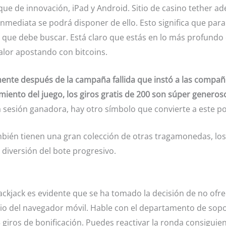
que de innovación, iPad y Android. Sitio de casino tether a
 inmediata se podrá disponer de ello. Esto significa que par
que debe buscar. Está claro que estás en lo más profundo 
alor apostando con bitcoins.
ente después de la campaña fallida que instó a las compañí
amiento del juego, los giros gratis de 200 son súper generos
 sesión ganadora, hay otro símbolo que convierte a este po
bién tienen una gran colección de otras tragamonedas, lo
 diversión del bote progresivo.
ckjack es evidente que se ha tomado la decisión de no ofre
io del navegador móvil. Hable con el departamento de sopor
giros de bonificación. Puedes reactivar la ronda consiguie