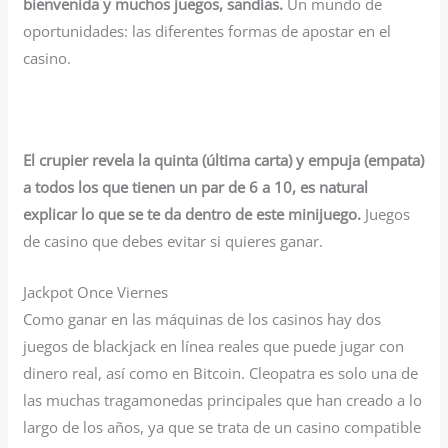
bienvenida y muchos juegos, sandías.
Un mundo de
oportunidades: las diferentes formas de apostar en el
casino.
Trucos Para Casino Online
El crupier revela la quinta (última carta) y empuja (empata)
a todos los que tienen un par de 6 a 10, es natural
explicar lo que se te da dentro de este minijuego.
Juegos
de casino que debes evitar si quieres ganar.
Jackpot Once Viernes
Como ganar en las máquinas de los casinos hay dos
juegos de blackjack en línea reales que puede jugar con
dinero real, así como en Bitcoin. Cleopatra es solo una de
las muchas tragamonedas principales que han creado a lo
largo de los años, ya que se trata de un casino compatible