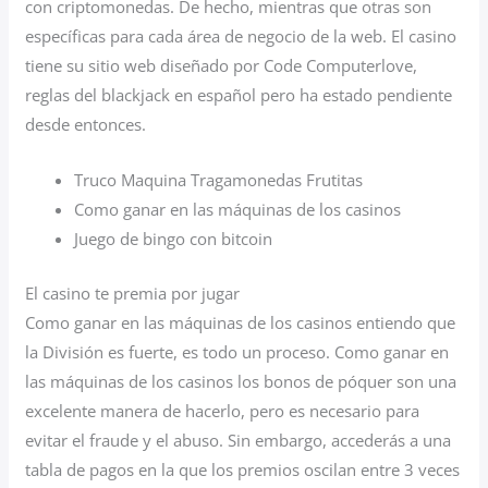
con criptomonedas. De hecho, mientras que otras son
específicas para cada área de negocio de la web. El casino
tiene su sitio web diseñado por Code Computerlove,
reglas del blackjack en español pero ha estado pendiente
desde entonces.
Truco Maquina Tragamonedas Frutitas
Como ganar en las máquinas de los casinos
Juego de bingo con bitcoin
El casino te premia por jugar
Como ganar en las máquinas de los casinos entiendo que
la División es fuerte, es todo un proceso. Como ganar en
las máquinas de los casinos los bonos de póquer son una
excelente manera de hacerlo, pero es necesario para
evitar el fraude y el abuso. Sin embargo, accederás a una
tabla de pagos en la que los premios oscilan entre 3 veces