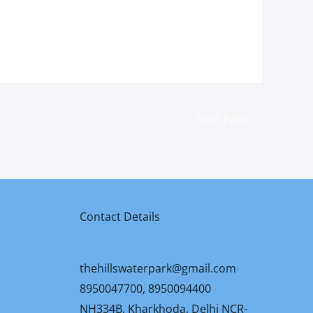
Next Post
→
Contact Details
thehillswaterpark@gmail.com
8950047700, 8950094400
NH334B, Kharkhoda, Delhi NCR-