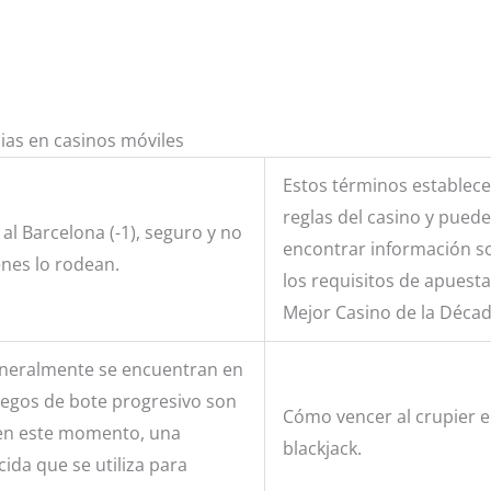
ias en casinos móviles
Estos términos establece
reglas del casino y puede
 Barcelona (-1), seguro y no
encontrar información s
nes lo rodean.
los requisitos de apuesta
Mejor Casino de la Décad
eneralmente se encuentran en
 juegos de bote progresivo son
Cómo vencer al crupier e
 en este momento, una
blackjack.
ida que se utiliza para