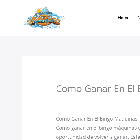
Skip
to
Home
content
Como Ganar En El 
By
Como Ganar En El Bingo Máquinas
Como ganar en el bingo máquinas us
oportunidad de volver a ganar. Esta