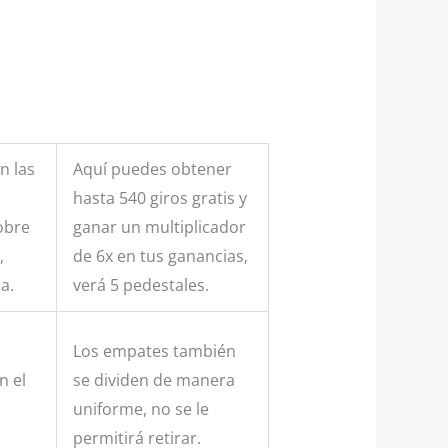
n las
Aquí puedes obtener
hasta 540 giros gratis y
obre
ganar un multiplicador
,
de 6x en tus ganancias,
a.
verá 5 pedestales.
Los empates también
n el
se dividen de manera
uniforme, no se le
permitirá retirar.