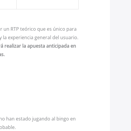
er un RTP teórico que es único para
la experiencia general del usuario.
 realizar la apuesta anticipada en
as.
 no han estado jugando al bingo en
robable.