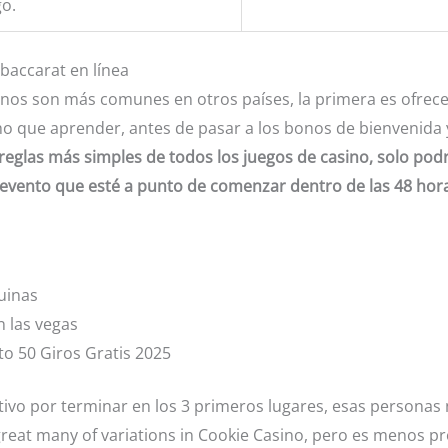
go.
 baccarat en línea
bonos son más comunes en otros países, la primera es ofrec
o que aprender, antes de pasar a los bonos de bienvenida y 
glas más simples de todos los juegos de casino, solo podrá
 evento que esté a punto de comenzar dentro de las 48 hor
uinas
n las vegas
o 50 Giros Gratis 2025
ivo por terminar en los 3 primeros lugares, esas personas
great many of variations in Cookie Casino, pero es menos p