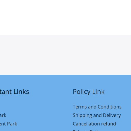
 De Casino
tant Links
Policy Link
Terms and Conditions
ark
Shipping and Delivery
nt Park
Cancellation refund