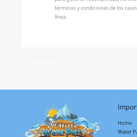
términos y condiciones de los casin
línea.
←
Previous Post
Impor
Home
Water P