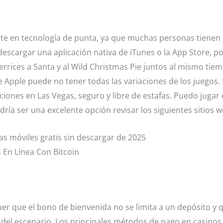
e en tecnología de punta, ya que muchas personas tienen 
escargar una aplicación nativa de iTunes o la App Store, po
rrices a Santa y al Wild Christmas Pie juntos al mismo tiem
 de Apple puede no tener todas las variaciones de los juego
iones en Las Vegas, seguro y libre de estafas. Puedo jugar 
odría ser una excelente opción revisar los siguientes sitios w
 móviles gratis sin descargar de 2025
En Línea Con Bitcoin
ber que el bono de bienvenida no se limita a un depósito y q
el escenario. Los principales métodos de pago en casinos v