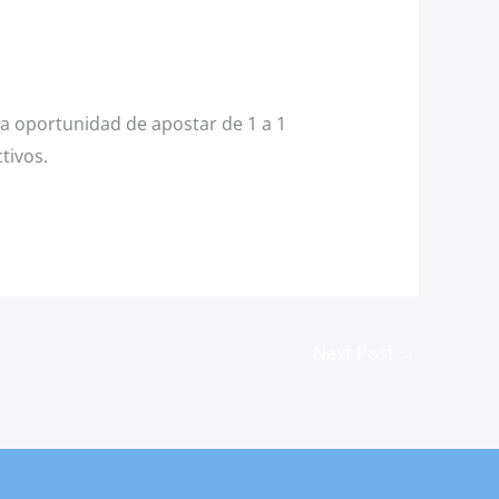
la oportunidad de apostar de 1 a 1
tivos.
Next Post
→