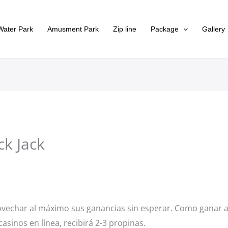
Water Park
Amusment Park
Zip line
Package
Gallery
k Jack
ovechar al máximo sus ganancias sin esperar. Como ganar a
asinos en línea, recibirá 2-3 propinas.