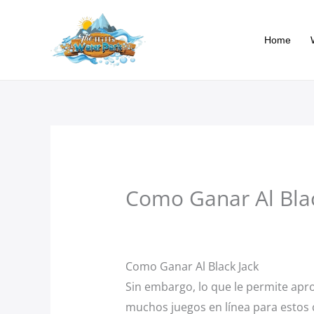
Skip
to
Home
content
Como Ganar Al Blac
By
Como Ganar Al Black Jack
Sin embargo, lo que le permite apr
muchos juegos en línea para estos c