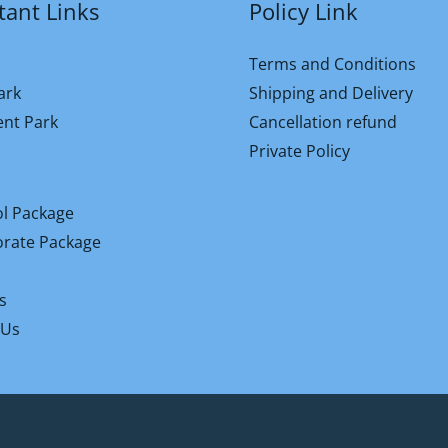
tant Links
Policy Link
Terms and Conditions
ark
Shipping and Delivery
nt Park
Cancellation refund
Private Policy
l Package
rate Package
s
 Us