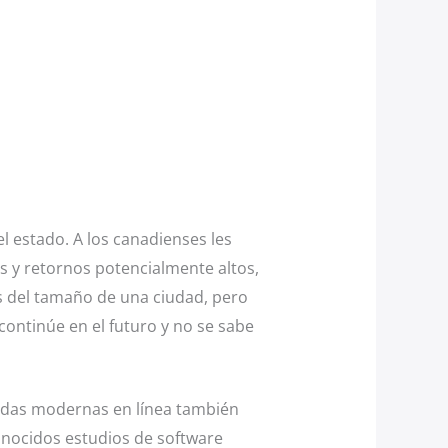
l estado. A los canadienses les
 y retornos potencialmente altos,
s del tamaño de una ciudad, pero
continúe en el futuro y no se sabe
edas modernas en línea también
nocidos estudios de software