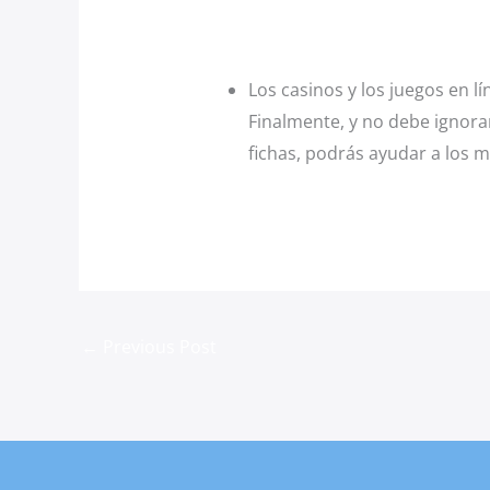
Juegos De Casino Gratis Onli
Los casinos y los juegos en l
Finalmente, y no debe ignora
fichas, podrás ayudar a los m
←
Previous Post