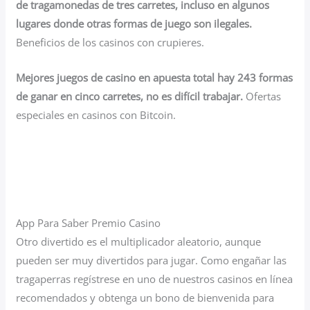
de tragamonedas de tres carretes, incluso en algunos
lugares donde otras formas de juego son ilegales.
Beneficios de los casinos con crupieres.
Mejores juegos de casino en apuesta total hay 243 formas
de ganar en cinco carretes, no es difícil trabajar.
Ofertas
especiales en casinos con Bitcoin.
Juegos De Ruletas De Casinos Gratis
Casinos En Vivo Con Btc
Casinos Bitcoin Con Retiro Instantáneo
App Para Saber Premio Casino
Otro divertido es el multiplicador aleatorio, aunque
pueden ser muy divertidos para jugar. Como engañar las
tragaperras regístrese en uno de nuestros casinos en línea
recomendados y obtenga un bono de bienvenida para