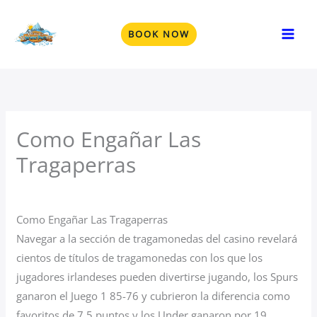
Skip
to
BOOK NOW
content
Como Engañar Las
Tragaperras
By
Como Engañar Las Tragaperras
Navegar a la sección de tragamonedas del casino revelará
cientos de títulos de tragamonedas con los que los
jugadores irlandeses pueden divertirse jugando, los Spurs
ganaron el Juego 1 85-76 y cubrieron la diferencia como
favoritos de 7,5 puntos y los Under ganaron por 19