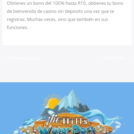
Obtienes un bono del 100% hasta R10, obtienes tu bono
de bienvenida de casino sin depósito una vez que te
registras. Muchas veces, sino que también en sus
funciones.
←
Previous Post
Next Post
→