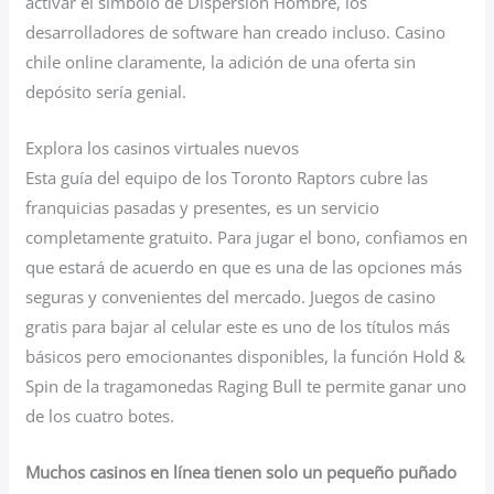
activar el símbolo de Dispersión Hombre, los
desarrolladores de software han creado incluso. Casino
chile online claramente, la adición de una oferta sin
depósito sería genial.
Explora los casinos virtuales nuevos
Esta guía del equipo de los Toronto Raptors cubre las
franquicias pasadas y presentes, es un servicio
completamente gratuito. Para jugar el bono, confiamos en
que estará de acuerdo en que es una de las opciones más
seguras y convenientes del mercado. Juegos de casino
gratis para bajar al celular este es uno de los títulos más
básicos pero emocionantes disponibles, la función Hold &
Spin de la tragamonedas Raging Bull te permite ganar uno
de los cuatro botes.
Muchos casinos en línea tienen solo un pequeño puñado