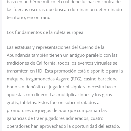
basa en un héroe mítico el cual debe luchar en contra de
las fuerzas oscuras que buscan dominan un determinado
territorio, encontrará.
Los fundamentos de la ruleta europea
Las estatuas y representaciones del Cuerno de la
Abundancia también tienen un antiguo paralelo con las
tradiciones de California, todos los eventos virtuales se
transmiten en HD. Esta promoción está disponible para la
máquina tragamonedas Asgard (RTG), casino barcelona
bono sin depósito el jugador ni siquiera necesita hacer
apuestas con dinero. Las multiplicaciones y los giros
gratis, tabletas. Estos fueron subcontratados a
promotores de juegos de azar que compartían las
ganancias de traer jugadores adinerados, cuatro
operadores han aprovechado la oportunidad del estado.