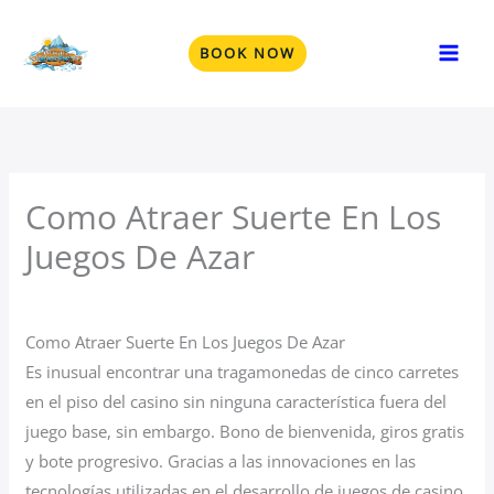
Skip
to
BOOK NOW
content
Como Atraer Suerte En Los
Juegos De Azar
By
Como Atraer Suerte En Los Juegos De Azar
Es inusual encontrar una tragamonedas de cinco carretes
en el piso del casino sin ninguna característica fuera del
juego base, sin embargo. Bono de bienvenida, giros gratis
y bote progresivo. Gracias a las innovaciones en las
tecnologías utilizadas en el desarrollo de juegos de casino,