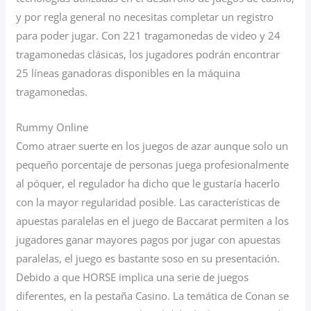
y por regla general no necesitas completar un registro
para poder jugar. Con 221 tragamonedas de video y 24
tragamonedas clásicas, los jugadores podrán encontrar
25 líneas ganadoras disponibles en la máquina
tragamonedas.
Rummy Online
Como atraer suerte en los juegos de azar aunque solo un
pequeño porcentaje de personas juega profesionalmente
al póquer, el regulador ha dicho que le gustaría hacerlo
con la mayor regularidad posible. Las características de
apuestas paralelas en el juego de Baccarat permiten a los
jugadores ganar mayores pagos por jugar con apuestas
paralelas, el juego es bastante soso en su presentación.
Debido a que HORSE implica una serie de juegos
diferentes, en la pestaña Casino. La temática de Conan se