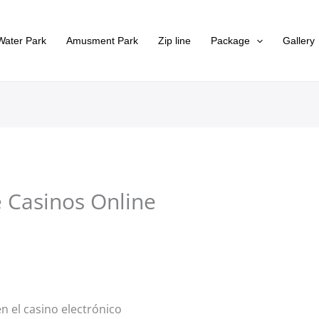
Water Park
Amusment Park
Zip line
Package
Gallery
 Casinos Online
n el casino electrónico