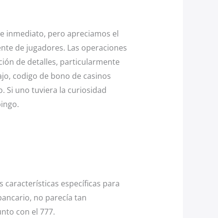
 de inmediato, pero apreciamos el
ente de jugadores. Las operaciones
ción de detalles, particularmente
ajo, codigo de bono de casinos
o. Si uno tuviera la curiosidad
ingo.
 características específicas para
bancario, no parecía tan
nto con el 777.