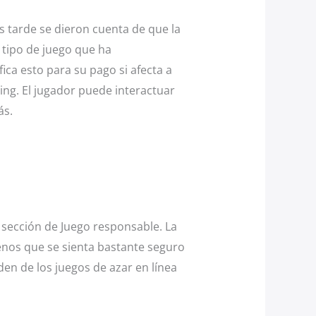
 tarde se dieron cuenta de que la
 tipo de juego que ha
ca esto para su pago si afecta a
ng. El jugador puede interactuar
ás.
sección de Juego responsable. La
nos que se sienta bastante seguro
en de los juegos de azar en línea