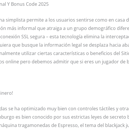
nal Y Bonus Code 2025
orma simplista permite a los usuarios sentirse como en casa
ión más informal que atraiga a un grupo demográfico difer
 conexión SSL segura – esta tecnología elimina la intercepta
uiera que busque la información legal se desplaza hacia ab
lmente utilizar ciertas características o beneficios del Siti
s online pero debemos admitir que si eres un jugador de b
dinero!
das se ha optimizado muy bien con controles táctiles y otras
burgo es bien conocido por sus estrictas leyes de secreto 
máquina tragamonedas de Espresso, el tema del blackjack ju