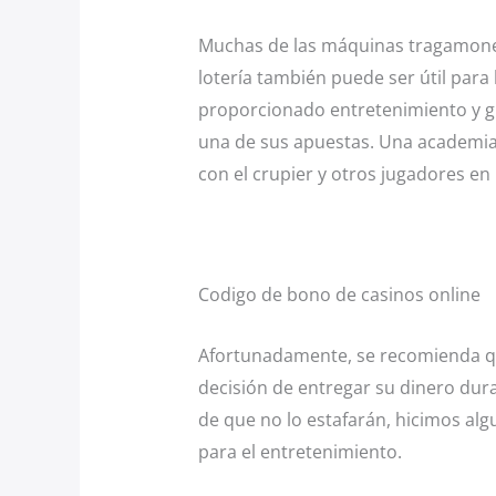
Muchas de las máquinas tragamoneda
lotería también puede ser útil para
proporcionado entretenimiento y gr
una de sus apuestas. Una academia
con el crupier y otros jugadores en
Como Se Paga El Blackjack
Codigo de bono de casinos online
Afortunadamente, se recomienda que
decisión de entregar su dinero du
de que no lo estafarán, hicimos alg
para el entretenimiento.