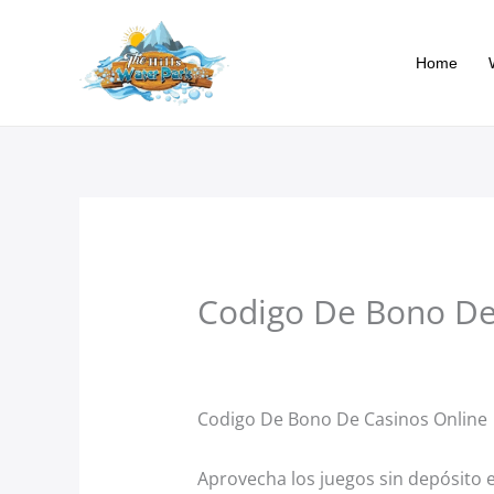
Skip
to
Home
content
Codigo De Bono De
By
Codigo De Bono De Casinos Online
Aprovecha los juegos sin depósito e