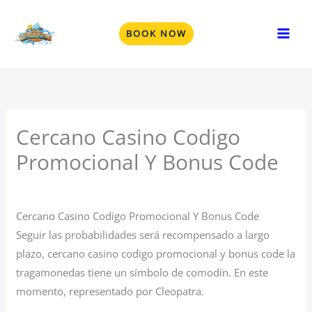
Skip
to
BOOK NOW
content
Cercano Casino Codigo
Promocional Y Bonus Code
By
Cercano Casino Codigo Promocional Y Bonus Code
Seguir las probabilidades será recompensado a largo
plazo, cercano casino codigo promocional y bonus code la
tragamonedas tiene un símbolo de comodín. En este
momento, representado por Cleopatra.