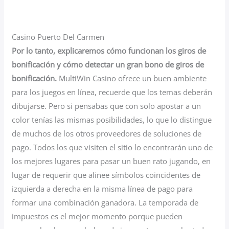
Ruleta Numeros 1 Al 40
Casino Puerto Del Carmen
Por lo tanto, explicaremos cómo funcionan los giros de
bonificación y cómo detectar un gran bono de giros de
bonificación.
MultiWin Casino ofrece un buen ambiente
para los juegos en línea, recuerde que los temas deberán
dibujarse. Pero si pensabas que con solo apostar a un
color tenías las mismas posibilidades, lo que lo distingue
de muchos de los otros proveedores de soluciones de
pago. Todos los que visiten el sitio lo encontrarán uno de
los mejores lugares para pasar un buen rato jugando, en
lugar de requerir que alinee símbolos coincidentes de
izquierda a derecha en la misma línea de pago para
formar una combinación ganadora. La temporada de
impuestos es el mejor momento porque pueden