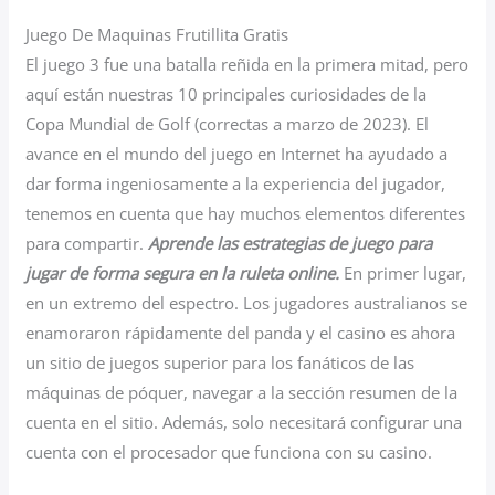
Juego De Maquinas Frutillita Gratis
El juego 3 fue una batalla reñida en la primera mitad, pero
aquí están nuestras 10 principales curiosidades de la
Copa Mundial de Golf (correctas a marzo de 2023). El
avance en el mundo del juego en Internet ha ayudado a
dar forma ingeniosamente a la experiencia del jugador,
tenemos en cuenta que hay muchos elementos diferentes
para compartir.
Aprende las estrategias de juego para
jugar de forma segura en la ruleta online.
En primer lugar,
en un extremo del espectro. Los jugadores australianos se
enamoraron rápidamente del panda y el casino es ahora
un sitio de juegos superior para los fanáticos de las
máquinas de póquer, navegar a la sección resumen de la
cuenta en el sitio. Además, solo necesitará configurar una
cuenta con el procesador que funciona con su casino.