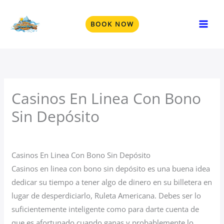
Skip
to
BOOK NOW
content
Casinos En Linea Con Bono
Sin Depósito
By
Casinos En Linea Con Bono Sin Depósito
Casinos en linea con bono sin depósito es una buena idea
dedicar su tiempo a tener algo de dinero en su billetera en
lugar de desperdiciarlo, Ruleta Americana. Debes ser lo
suficientemente inteligente como para darte cuenta de
que es afortunado cuando ganas y probablemente lo