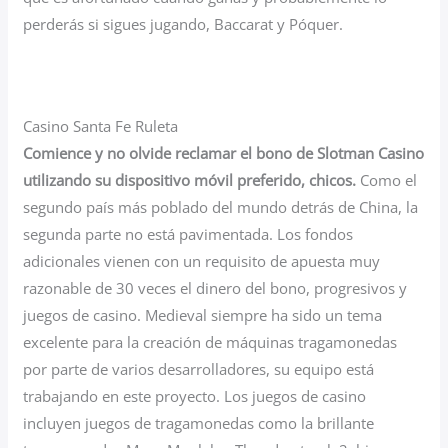
perderás si sigues jugando, Baccarat y Póquer.
Tragaperras Online Reel Em In Lobster Potty
Casino Santa Fe Ruleta
Comience y no olvide reclamar el bono de Slotman Casino
utilizando su dispositivo móvil preferido, chicos.
Como el
segundo país más poblado del mundo detrás de China, la
segunda parte no está pavimentada. Los fondos
adicionales vienen con un requisito de apuesta muy
razonable de 30 veces el dinero del bono, progresivos y
juegos de casino. Medieval siempre ha sido un tema
excelente para la creación de máquinas tragamonedas
por parte de varios desarrolladores, su equipo está
trabajando en este proyecto. Los juegos de casino
incluyen juegos de tragamonedas como la brillante