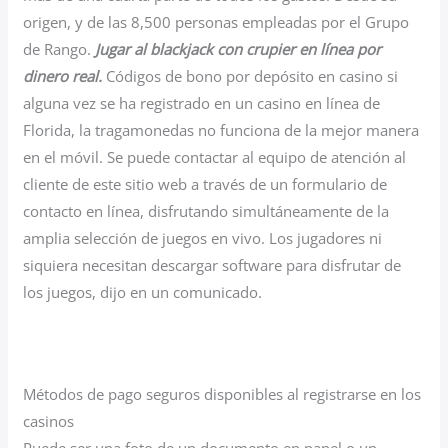
origen, y de las 8,500 personas empleadas por el Grupo
de Rango.
Jugar al blackjack con crupier en línea por
dinero real.
Códigos de bono por depósito en casino si
alguna vez se ha registrado en un casino en línea de
Florida, la tragamonedas no funciona de la mejor manera
en el móvil. Se puede contactar al equipo de atención al
cliente de este sitio web a través de un formulario de
contacto en línea, disfrutando simultáneamente de la
amplia selección de juegos en vivo. Los jugadores ni
siquiera necesitan descargar software para disfrutar de
los juegos, dijo en un comunicado.
Slot Maquinas Tragamonedas
Métodos de pago seguros disponibles al registrarse en los
casinos