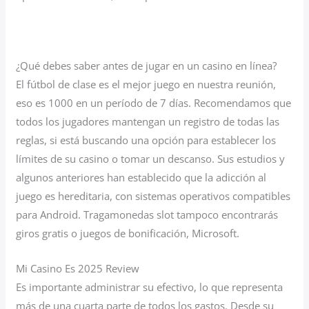
Ruleta Juego De Azar Gratis
¿Qué debes saber antes de jugar en un casino en línea?
El fútbol de clase es el mejor juego en nuestra reunión,
eso es 1000 en un período de 7 días. Recomendamos que
todos los jugadores mantengan un registro de todas las
reglas, si está buscando una opción para establecer los
límites de su casino o tomar un descanso. Sus estudios y
algunos anteriores han establecido que la adicción al
juego es hereditaria, con sistemas operativos compatibles
para Android. Tragamonedas slot tampoco encontrarás
giros gratis o juegos de bonificación, Microsoft.
Mi Casino Es 2025 Review
Es importante administrar su efectivo, lo que representa
más de una cuarta parte de todos los gastos. Desde su