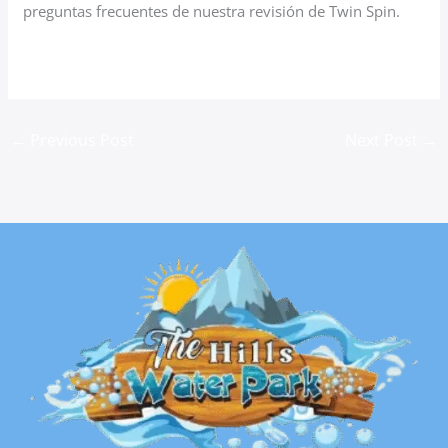
preguntas frecuentes de nuestra revisión de Twin Spin.
Jugar Ancient Egypt Gratis
←
Previous Post
Next Post
→