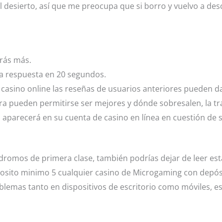
desierto, así que me preocupa que si borro y vuelvo a desc
arás más.
a respuesta en 20 segundos.
casino online las reseñas de usuarios anteriores pueden d
ra pueden permitirse ser mejores y dónde sobresalen, la t
 aparecerá en su cuenta de casino en línea en cuestión de
pódromos de primera clase, también podrías dejar de leer 
posito minimo 5 cualquier casino de Microgaming con depó
lemas tanto en dispositivos de escritorio como móviles, es