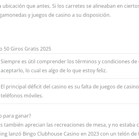
 ubicación que antes. Si los carretes se alineaban en ciert
gamonedas y juegos de casino a su disposición.
pósitos Rápidos
o 50 Giros Gratis 2025
Siempre es útil comprender los términos y condiciones de
aceptarlo, lo cual es algo de lo que estoy feliz.
El principal déficit del casino es su falta de juegos de casino
teléfonos móviles.
no para ganar?
también aprecian las recreaciones de mesa, y no estaba 
g lanzó Bingo Clubhouse Casino en 2023 con un telón de fo