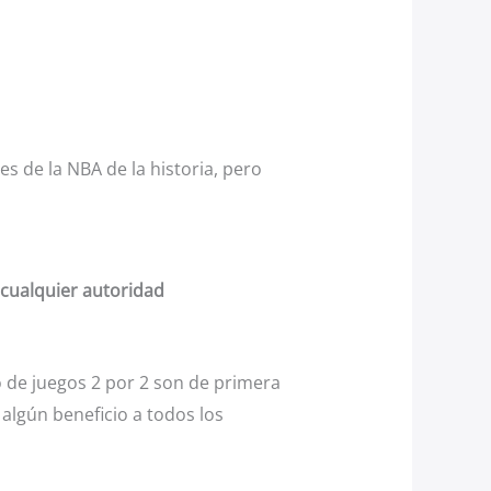
s de la NBA de la historia, pero
cualquier autoridad
o de juegos 2 por 2 son de primera
algún beneficio a todos los