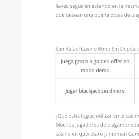
llaves seguirán estando en la misma
que desean una buena dosis de tra
Mejores Casinos De Cripto Para De
San Rafael Casino Bono Sin Depósit
Juega gratis a golden offer en
modo demo
Jugar blackjack sin dinero
¿Qué estrategias utilizar en el casi
Muchos jugadores de tragamonedas 
casino en queretaro jumpman Gamin