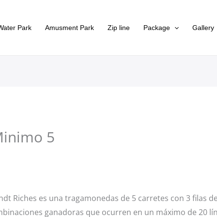
Water Park
Amusment Park
Zip line
Package
Gallery
Minimo 5
dt Riches es una tragamonedas de 5 carretes con 3 filas d
naciones ganadoras que ocurren en un máximo de 20 línea