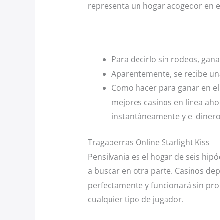
representa un hogar acogedor en el 
Jugar Doubles Gratis
Para decirlo sin rodeos, gan
Aparentemente, se recibe un
Como hacer para ganar en el 
mejores casinos en línea aho
instantáneamente y el dinero
Tragaperras Online Starlight Kiss
Pensilvania es el hogar de seis hi
a buscar en otra parte. Casinos de
perfectamente y funcionará sin prob
cualquier tipo de jugador.